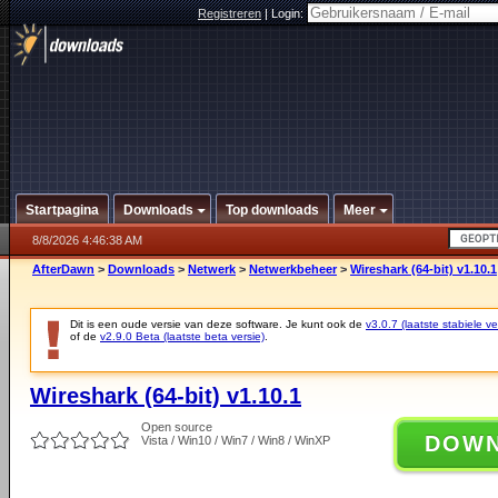
Registreren
|
Login:
Startpagina
Downloads
Top downloads
Meer
8/8/2026 4:46:38 AM
AfterDawn
>
Downloads
>
Netwerk
>
Netwerkbeheer
>
Wireshark (64-bit) v1.10.1
Dit is een oude versie van deze software. Je kunt ook de
v3.0.7 (laatste stabiele ve
of de
v2.9.0 Beta (laatste beta versie)
.
Wireshark (64-bit) v1.10.1
Open source
DOW
Vista / Win10 / Win7 / Win8 / WinXP