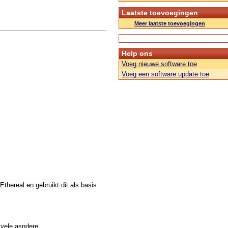
Laatste toevoegingen
Meer laatste toevoegingen
Help ons
Voeg nieuwe software toe
Voeg een software update toe
thereal en gebruikt dit als basis
 vele asndere