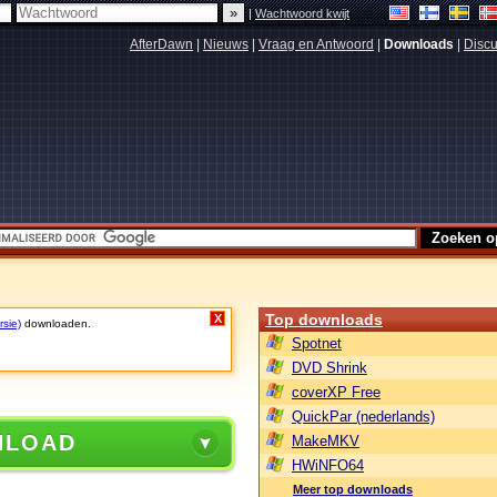
|
Wachtwoord kwijt
AfterDawn
|
Nieuws
|
Vraag en Antwoord
|
Downloads
|
Discu
Top downloads
X
rsie)
downloaden.
Spotnet
DVD Shrink
coverXP Free
QuickPar (nederlands)
NLOAD
MakeMKV
HWiNFO64
Meer top downloads