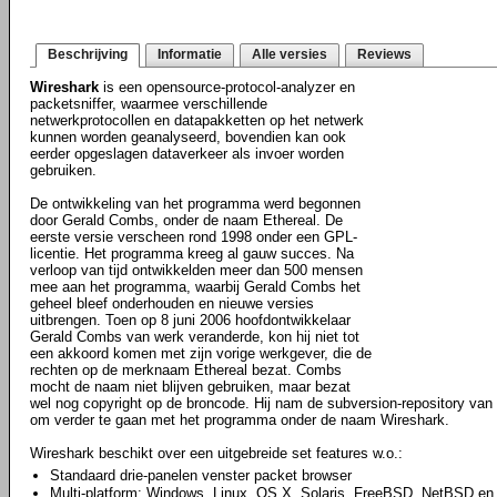
Beschrijving
Informatie
Alle versies
Reviews
Wireshark
is een opensource-protocol-analyzer en
packetsniffer, waarmee verschillende
netwerkprotocollen en datapakketten op het netwerk
kunnen worden geanalyseerd, bovendien kan ook
eerder opgeslagen dataverkeer als invoer worden
gebruiken.
De ontwikkeling van het programma werd begonnen
door Gerald Combs, onder de naam Ethereal. De
eerste versie verscheen rond 1998 onder een GPL-
licentie. Het programma kreeg al gauw succes. Na
verloop van tijd ontwikkelden meer dan 500 mensen
mee aan het programma, waarbij Gerald Combs het
geheel bleef onderhouden en nieuwe versies
uitbrengen. Toen op 8 juni 2006 hoofdontwikkelaar
Gerald Combs van werk veranderde, kon hij niet tot
een akkoord komen met zijn vorige werkgever, die de
rechten op de merknaam Ethereal bezat. Combs
mocht de naam niet blijven gebruiken, maar bezat
wel nog copyright op de broncode. Hij nam de subversion-repository van E
om verder te gaan met het programma onder de naam Wireshark.
Wireshark beschikt over een uitgebreide set features w.o.:
Standaard drie-panelen venster packet browser
Multi-platform: Windows, Linux, OS X, Solaris, FreeBSD, NetBSD en