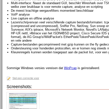
Multi-interface: Naast de standaard GUI, beschikt Wireshark over TS
welke zeer bruikbaar is voor remote capture, analyse en scripting
De meest krachtige wergavefilters momenteel beschikbaar
VoIP analyse
Live capture en offline analyse
Lezen/schrijvenvan veel verschillende capture bestandsformaten: tcpd
(compressed and uncompressed), Sniffer Pro, NetXray, Sun snoop en
Surveyor, AIX's iptrace, Microsoft's Network Monitor, Novell's LAN
HP-UX nettl, i4btrace van het ISDN4BSD project, Cisco Secure IDS i
format), de AG Group's/WildPacket's EtherPeek/TokenPeek/AiroPeek
en vele andere
Capture-bestanden gecomprimeerd met gzip kunnen on the fly gede
Ondersteuning voor honderden protocollen, en er komen nog steeds n
Kleurenregels kunnen worden toegepast aan de packet list, voor een 
Sommige Windows versies vereisen dat
WinPcap
is geïnstalleerd.
Stel een correctie voor
Screenshots: