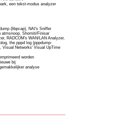
hark, een tekst-modus analyzer
ump (libpcap), NAI's Sniffer
 atmsnoop, Shomiti/Finisar
alyzer, RADCOM's WAN/LAN Analyzer,
plog, the pppd log (pppdump-
, Visual Networks' Visual UpTime
comprimeerd worden
ieuwe bij
gemakkelijker analyse