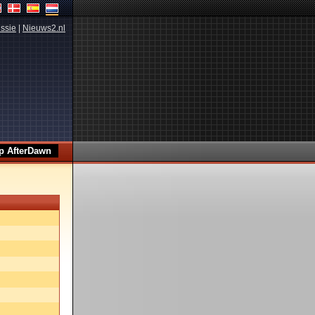
ssie
|
Nieuws2.nl