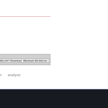
er
analyse