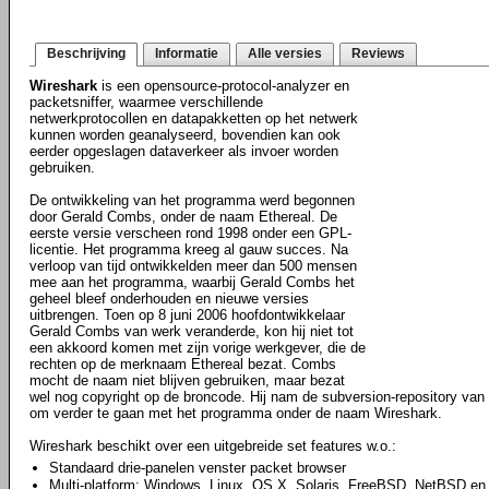
Beschrijving
Informatie
Alle versies
Reviews
Wireshark
is een opensource-protocol-analyzer en
packetsniffer, waarmee verschillende
netwerkprotocollen en datapakketten op het netwerk
kunnen worden geanalyseerd, bovendien kan ook
eerder opgeslagen dataverkeer als invoer worden
gebruiken.
De ontwikkeling van het programma werd begonnen
door Gerald Combs, onder de naam Ethereal. De
eerste versie verscheen rond 1998 onder een GPL-
licentie. Het programma kreeg al gauw succes. Na
verloop van tijd ontwikkelden meer dan 500 mensen
mee aan het programma, waarbij Gerald Combs het
geheel bleef onderhouden en nieuwe versies
uitbrengen. Toen op 8 juni 2006 hoofdontwikkelaar
Gerald Combs van werk veranderde, kon hij niet tot
een akkoord komen met zijn vorige werkgever, die de
rechten op de merknaam Ethereal bezat. Combs
mocht de naam niet blijven gebruiken, maar bezat
wel nog copyright op de broncode. Hij nam de subversion-repository van E
om verder te gaan met het programma onder de naam Wireshark.
Wireshark beschikt over een uitgebreide set features w.o.:
Standaard drie-panelen venster packet browser
Multi-platform: Windows, Linux, OS X, Solaris, FreeBSD, NetBSD en