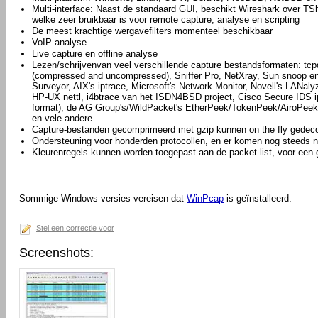
Multi-interface: Naast de standaard GUI, beschikt Wireshark over TS
welke zeer bruikbaar is voor remote capture, analyse en scripting
De meest krachtige wergavefilters momenteel beschikbaar
VoIP analyse
Live capture en offline analyse
Lezen/schrijvenvan veel verschillende capture bestandsformaten: tcpd
(compressed and uncompressed), Sniffer Pro, NetXray, Sun snoop en
Surveyor, AIX's iptrace, Microsoft's Network Monitor, Novell's LAN
HP-UX nettl, i4btrace van het ISDN4BSD project, Cisco Secure IDS i
format), de AG Group's/WildPacket's EtherPeek/TokenPeek/AiroPeek
en vele andere
Capture-bestanden gecomprimeerd met gzip kunnen on the fly gede
Ondersteuning voor honderden protocollen, en er komen nog steeds n
Kleurenregels kunnen worden toegepast aan de packet list, voor een 
Sommige Windows versies vereisen dat
WinPcap
is geïnstalleerd.
Stel een correctie voor
Screenshots: