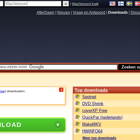
|
Wachtwoord kwijt
AfterDawn
|
Nieuws
|
Vraag en Antwoord
|
Downloads
|
Discu
Top downloads
X
rsie)
downloaden.
Spotnet
DVD Shrink
coverXP Free
QuickPar (nederlands)
NLOAD
MakeMKV
HWiNFO64
Meer top downloads