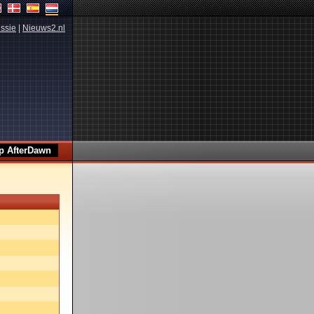
ssie
|
Nieuws2.nl