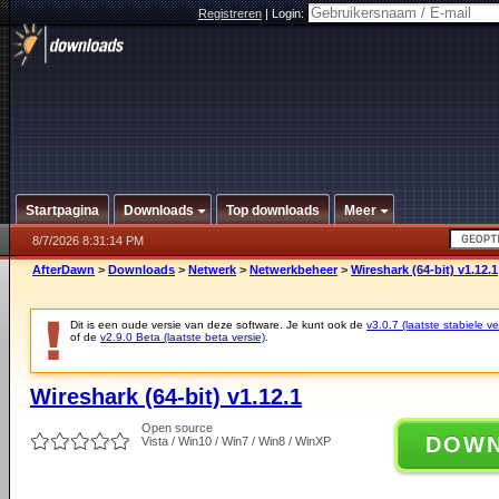
Registreren
|
Login:
Startpagina
Downloads
Top downloads
Meer
8/7/2026 8:31:14 PM
AfterDawn
>
Downloads
>
Netwerk
>
Netwerkbeheer
>
Wireshark (64-bit) v1.12.1
Dit is een oude versie van deze software. Je kunt ook de
v3.0.7 (laatste stabiele ve
of de
v2.9.0 Beta (laatste beta versie)
.
Wireshark (64-bit) v1.12.1
Open source
DOW
Vista / Win10 / Win7 / Win8 / WinXP