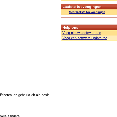
Laatste toevoegingen
Meer laatste toevoegingen
Help ons
Voeg nieuwe software toe
Voeg een software update toe
thereal en gebruikt dit als basis
 vele asndere