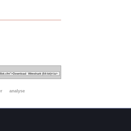
er
analyse