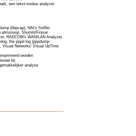
hark, een tekst-modus analyzer
ump (libpcap), NAI's Sniffer
 atmsnoop, Shomiti/Finisar
alyzer, RADCOM's WAN/LAN Analyzer,
plog, the pppd log (pppdump-
, Visual Networks' Visual UpTime
comprimeerd worden
ieuwe bij
gemakkelijker analyse