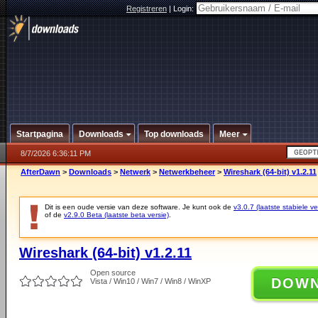
Registreren
|
Login:
Startpagina
Downloads
Top downloads
Meer
8/7/2026 6:36:11 PM
AfterDawn
>
Downloads
>
Netwerk
>
Netwerkbeheer
>
Wireshark (64-bit) v1.2.11
Dit is een oude versie van deze software. Je kunt ook de
v3.0.7 (laatste stabiele ve
of de
v2.9.0 Beta (laatste beta versie)
.
Wireshark (64-bit) v1.2.11
Open source
DOW
Vista / Win10 / Win7 / Win8 / WinXP