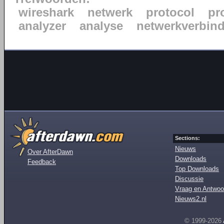
wireshark
netwerk
protocol
pr
analyzer
analyse
netwerkverbin
Sections:
Nieuws
Over AfterDawn
Downloads
Feedback
Top Downloads
Discussie
Vraag en Antwoo
Nieuws2.nl
© 1999-2026