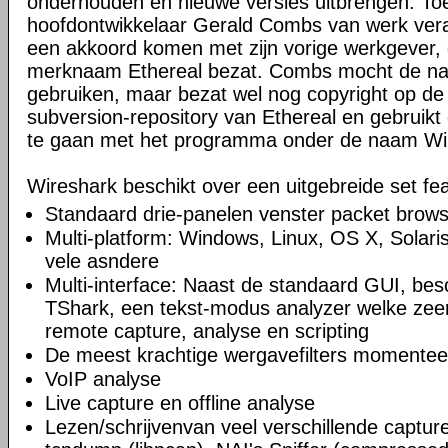
onderhouden en nieuwe versies uitbrengen. Toe
hoofdontwikkelaar Gerald Combs van werk veran
een akkoord komen met zijn vorige werkgever, 
merknaam Ethereal bezat. Combs mocht de naa
gebruiken, maar bezat wel nog copyright op de
subversion-repository van Ethereal en gebruikt 
te gaan met het programma onder de naam Wi
Wireshark beschikt over een uitgebreide set fea
Standaard drie-panelen venster packet brow
Multi-platform: Windows, Linux, OS X, Solar
vele asndere
Multi-interface: Naast de standaard GUI, bes
TShark, een tekst-modus analyzer welke zeer
remote capture, analyse en scripting
De meest krachtige wergavefilters momentee
VoIP analyse
Live capture en offline analyse
Lezen/schrijvenvan veel verschillende captu