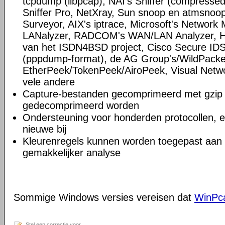
tcpdump (libpcap), NAI's Sniffer (compress
Sniffer Pro, NetXray, Sun snoop en atmsnoop,
Surveyor, AIX's iptrace, Microsoft's Network M
LANalyzer, RADCOM's WAN/LAN Analyzer, HP
van het ISDN4BSD project, Cisco Secure IDS 
(pppdump-format), de AG Group's/WildPacke
EtherPeek/TokenPeek/AiroPeek, Visual Netwo
vele andere
Capture-bestanden gecomprimeerd met gzip 
gedecomprimeerd worden
Ondersteuning voor honderden protocollen, 
nieuwe bij
Kleurenregels kunnen worden toegepast aan d
gemakkelijker analyse
Sommige Windows versies vereisen dat
WinPc
Stel een correctie voor