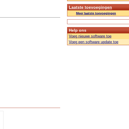
Laatste toevoegingen
Meer laatste toevoegingen
Help ons
Voeg nieuwe software toe
Voeg een software update toe