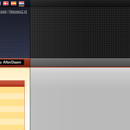
ssie
|
Nieuws2.nl