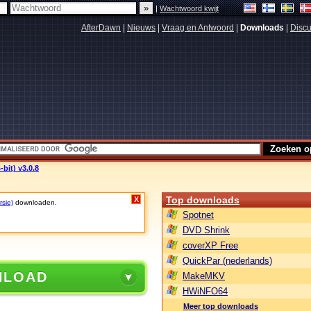
|
Wachtwoord kwijt
AfterDawn
|
Nieuws
|
Vraag en Antwoord
|
Downloads
|
Discu
bit) v3.0.8
Top downloads
X
rsie)
downloaden.
Spotnet
DVD Shrink
coverXP Free
QuickPar (nederlands)
NLOAD
MakeMKV
HWiNFO64
Meer top downloads