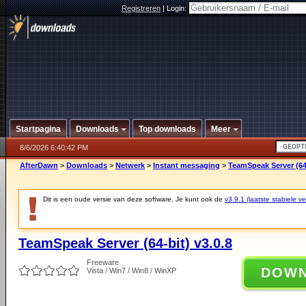
Registreren
|
Login:
Startpagina
Downloads
Top downloads
Meer
8/6/2026 6:40:42 PM
AfterDawn
>
Downloads
>
Netwerk
>
Instant messaging
>
TeamSpeak Server (64-
Dit is een oude versie van deze software. Je kunt ook de
v3.9.1 (laatste stabiele ve
TeamSpeak Server (64-bit) v3.0.8
Freeware
DOW
Vista / Win7 / Win8 / WinXP