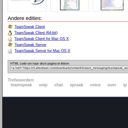
Andere edities:
TeamSpeak Client
TeamSpeak Client (64-bit)
TeamSpeak Client for Mac OS X
TeamSpeak Server
TeamSpeak Server for Mac OS X
HTML code om naar deze pagina te linken:
Trefwoorden:
teamspeak
voip
chat
spraak
voice
over
ip