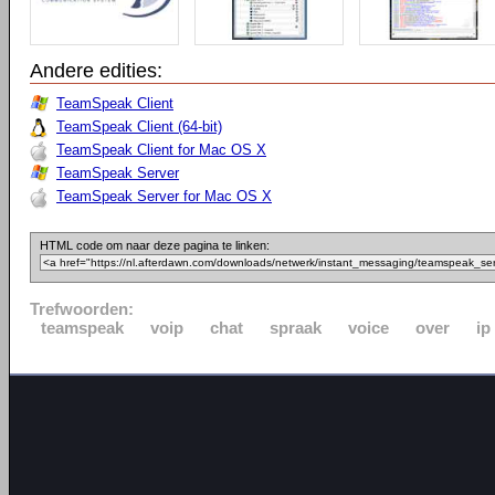
Andere edities:
TeamSpeak Client
TeamSpeak Client (64-bit)
TeamSpeak Client for Mac OS X
TeamSpeak Server
TeamSpeak Server for Mac OS X
HTML code om naar deze pagina te linken:
Trefwoorden:
teamspeak
voip
chat
spraak
voice
over
ip