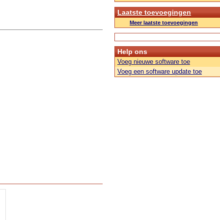
Laatste toevoegingen
Meer laatste toevoegingen
Help ons
Voeg nieuwe software toe
Voeg een software update toe