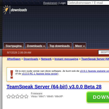
Registreren
|
Login:
Startpagina
Downloads
Top downloads
Meer
8/7/2026 2:06:09 AM
AfterDawn
>
Downloads
>
Netwerk
>
Instant messaging
>
TeamSpeak Server (64-
Dit is een oude versie van deze software. Je kunt ook de
v3.9.1 (laatste stabiele ve
of de
v3.0.0 RC 1 (laatste beta versie)
.
TeamSpeak Server (64-bit) v3.0.0 Beta 28
Freeware
DOW
Vista / Win7 / Win8 / WinXP