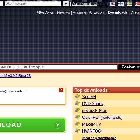
|
Wachtwoord kwijt
AfterDawn
|
Nieuws
|
Vraag en Antwoord
|
Downloads
|
Discu
bit) v3.0.0 Beta 28
Top downloads
X
rsie)
downloaden.
Spotnet
DVD Shrink
coverXP Free
QuickPar (nederlands)
NLOAD
MakeMKV
HWiNFO64
Meer top downloads