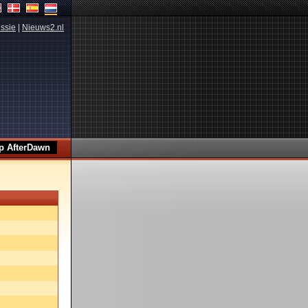
ssie
|
Nieuws2.nl