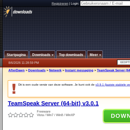
Registreren
|
Login:
Startpagina
Downloads
Top downloads
Meer
8/6/2026 11:28:59 PM
AfterDawn
>
Downloads
>
Netwerk
>
Instant messaging
>
TeamSpeak Server (64-
Dit is een oude versie van deze software. Je kunt ook de
v3.9.1 (laatste stabiele ve
TeamSpeak Server (64-bit) v3.0.1
Freeware
DOW
Vista / Win7 / Win8 / WinXP