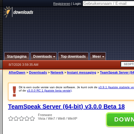
Registreren
|
Login:
Startpagina
Downloads
Top downloads
Meer
8/7/2026 3:59:35 AM
AfterDawn
>
Downloads
>
Netwerk
>
Instant messaging
>
TeamSpeak Server (64-
Dit is een oude versie van deze software. Je kunt ook de
v3.9.1 (laatste stabiele ve
of de
v3.0.0 RC 1 (laatste beta versie)
.
TeamSpeak Server (64-bit) v3.0.0 Beta 18
Freeware
DOW
Vista / Win7 / Win8 / WinXP