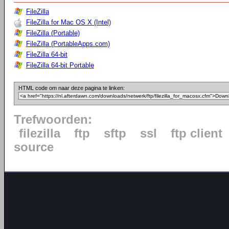
FileZilla
FileZilla for Mac OS X (Intel)
FileZilla (Portable)
FileZilla (PortableApps.com)
FileZilla 64-bit
FileZilla 64-bit Portable
HTML code om naar deze pagina te linken:
Trefwoorden:
filezilla
ftp
sftp
ssl
ftp client
source