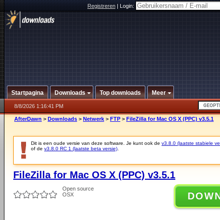
Registreren
|
Login:
Startpagina
Downloads
Top downloads
Meer
8/8/2026 1:16:41 PM
AfterDawn
>
Downloads
>
Netwerk
>
FTP
>
FileZilla for Mac OS X (PPC) v3.5.1
Dit is een oude versie van deze software. Je kunt ook de
v3.8.0 (laatste stabiele ve
of de
v3.8.0 RC 1 (laatste beta versie)
.
FileZilla for Mac OS X (PPC) v3.5.1
Open source
DOW
OSX