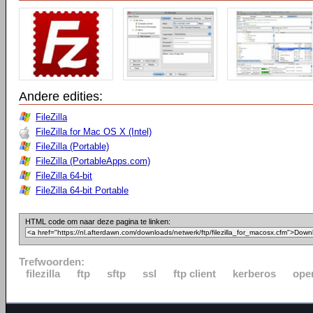
Andere edities:
FileZilla
FileZilla for Mac OS X (Intel)
FileZilla (Portable)
FileZilla (PortableApps.com)
FileZilla 64-bit
FileZilla 64-bit Portable
HTML code om naar deze pagina te linken:
Trefwoorden:
filezilla
ftp
sftp
ssl
ftp client
kerberos
ope