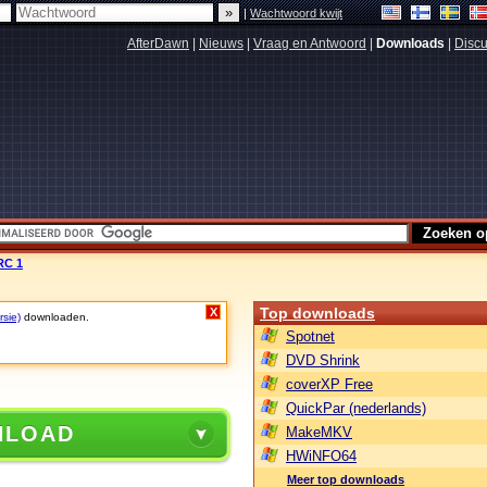
|
Wachtwoord kwijt
AfterDawn
|
Nieuws
|
Vraag en Antwoord
|
Downloads
|
Discu
 RC 1
Top downloads
X
rsie)
downloaden.
Spotnet
DVD Shrink
coverXP Free
QuickPar (nederlands)
NLOAD
MakeMKV
HWiNFO64
Meer top downloads