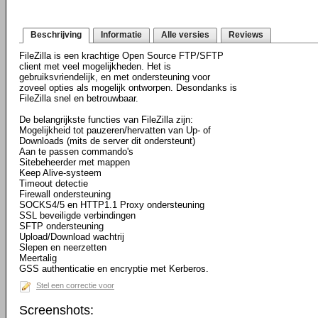
Beschrijving
Informatie
Alle versies
Reviews
FileZilla is een krachtige Open Source FTP/SFTP
client met veel mogelijkheden. Het is
gebruiksvriendelijk, en met ondersteuning voor
zoveel opties als mogelijk ontworpen. Desondanks is
FileZilla snel en betrouwbaar.
De belangrijkste functies van FileZilla zijn:
Mogelijkheid tot pauzeren/hervatten van Up- of
Downloads (mits de server dit ondersteunt)
Aan te passen commando's
Sitebeheerder met mappen
Keep Alive-systeem
Timeout detectie
Firewall ondersteuning
SOCKS4/5 en HTTP1.1 Proxy ondersteuning
SSL beveiligde verbindingen
SFTP ondersteuning
Upload/Download wachtrij
Slepen en neerzetten
Meertalig
GSS authenticatie en encryptie met Kerberos.
Stel een correctie voor
Screenshots: