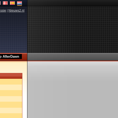
ssie
|
Nieuws2.nl