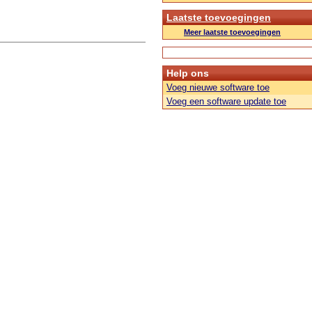
Laatste toevoegingen
Meer laatste toevoegingen
Help ons
Voeg nieuwe software toe
Voeg een software update toe