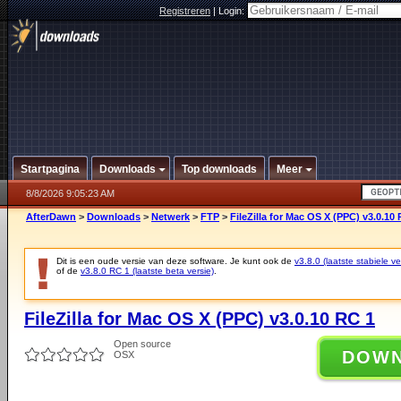
Registreren
|
Login:
Startpagina
Downloads
Top downloads
Meer
8/8/2026 9:05:23 AM
AfterDawn
>
Downloads
>
Netwerk
>
FTP
>
FileZilla for Mac OS X (PPC) v3.0.10
Dit is een oude versie van deze software. Je kunt ook de
v3.8.0 (laatste stabiele ve
of de
v3.8.0 RC 1 (laatste beta versie)
.
FileZilla for Mac OS X (PPC) v3.0.10 RC 1
Open source
DOW
OSX