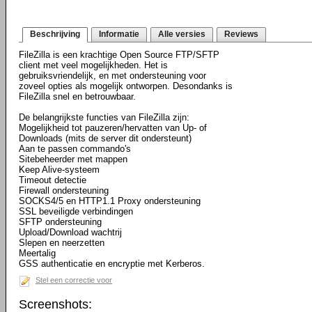
Beschrijving
Informatie
Alle versies
Reviews
FileZilla is een krachtige Open Source FTP/SFTP
client met veel mogelijkheden. Het is
gebruiksvriendelijk, en met ondersteuning voor
zoveel opties als mogelijk ontworpen. Desondanks is
FileZilla snel en betrouwbaar.
De belangrijkste functies van FileZilla zijn:
Mogelijkheid tot pauzeren/hervatten van Up- of
Downloads (mits de server dit ondersteunt)
Aan te passen commando's
Sitebeheerder met mappen
Keep Alive-systeem
Timeout detectie
Firewall ondersteuning
SOCKS4/5 en HTTP1.1 Proxy ondersteuning
SSL beveiligde verbindingen
SFTP ondersteuning
Upload/Download wachtrij
Slepen en neerzetten
Meertalig
GSS authenticatie en encryptie met Kerberos.
Stel een correctie voor
Screenshots: