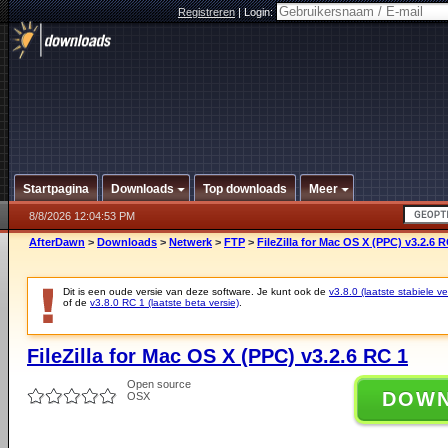
Registreren
|
Login:
Startpagina
Downloads
Top downloads
Meer
8/8/2026 12:04:53 PM
AfterDawn
>
Downloads
>
Netwerk
>
FTP
>
FileZilla for Mac OS X (PPC) v3.2.6 R
Dit is een oude versie van deze software. Je kunt ook de
v3.8.0 (laatste stabiele ve
of de
v3.8.0 RC 1 (laatste beta versie)
.
FileZilla for Mac OS X (PPC) v3.2.6 RC 1
Open source
DOW
OSX