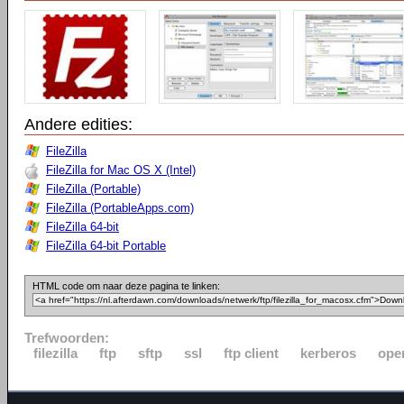
Andere edities:
FileZilla
FileZilla for Mac OS X (Intel)
FileZilla (Portable)
FileZilla (PortableApps.com)
FileZilla 64-bit
FileZilla 64-bit Portable
HTML code om naar deze pagina te linken:
Trefwoorden:
filezilla
ftp
sftp
ssl
ftp client
kerberos
ope