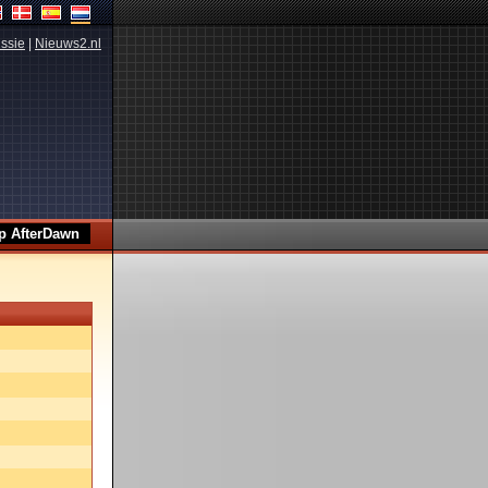
ssie
|
Nieuws2.nl