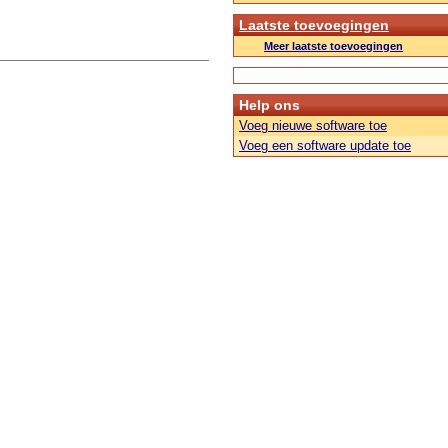
Laatste toevoegingen
Meer laatste toevoegingen
Help ons
Voeg nieuwe software toe
Voeg een software update toe