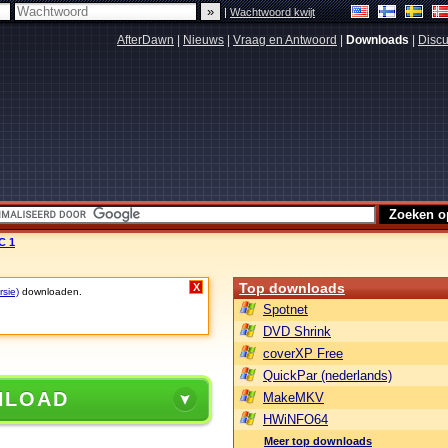
|
Wachtwoord kwijt
AfterDawn
|
Nieuws
|
Vraag en Antwoord
|
Downloads
|
Discu
C 1
Top downloads
X
rsie)
downloaden.
Spotnet
DVD Shrink
coverXP Free
QuickPar (nederlands)
NLOAD
MakeMKV
HWiNFO64
Meer top downloads