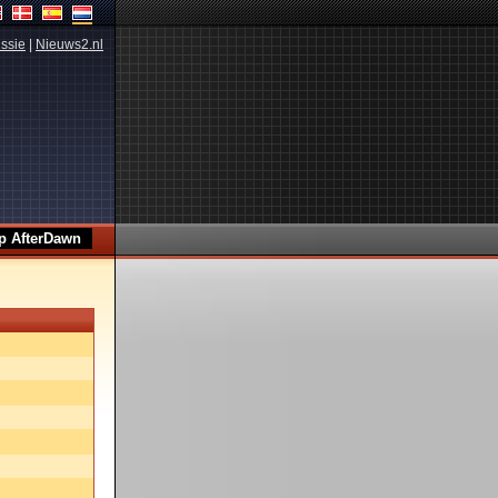
ssie
|
Nieuws2.nl