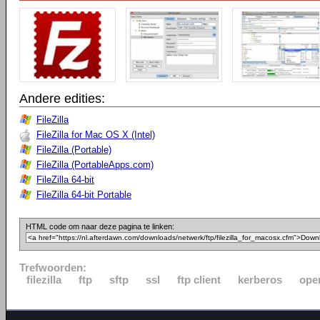
Andere edities:
FileZilla
FileZilla for Mac OS X (Intel)
FileZilla (Portable)
FileZilla (PortableApps.com)
FileZilla 64-bit
FileZilla 64-bit Portable
HTML code om naar deze pagina te linken:
Trefwoorden:
filezilla
ftp
sftp
ssl
ftp client
kerberos
ope