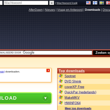
|
Wachtwoord kwijt
AfterDawn
|
Nieuws
|
Vraag en Antwoord
|
Downloads
|
Discu
Top downloads
X
rsie)
downloaden.
Spotnet
DVD Shrink
coverXP Free
QuickPar (nederlands)
NLOAD
MakeMKV
HWiNFO64
Meer top downloads