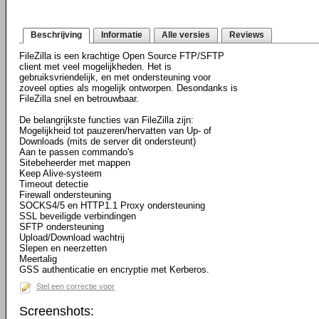
Beschrijving
Informatie
Alle versies
Reviews
FileZilla is een krachtige Open Source FTP/SFTP
client met veel mogelijkheden. Het is
gebruiksvriendelijk, en met ondersteuning voor
zoveel opties als mogelijk ontworpen. Desondanks is
FileZilla snel en betrouwbaar.
De belangrijkste functies van FileZilla zijn:
Mogelijkheid tot pauzeren/hervatten van Up- of
Downloads (mits de server dit ondersteunt)
Aan te passen commando's
Sitebeheerder met mappen
Keep Alive-systeem
Timeout detectie
Firewall ondersteuning
SOCKS4/5 en HTTP1.1 Proxy ondersteuning
SSL beveiligde verbindingen
SFTP ondersteuning
Upload/Download wachtrij
Slepen en neerzetten
Meertalig
GSS authenticatie en encryptie met Kerberos.
Stel een correctie voor
Screenshots: