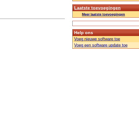
Laatste toevoegingen
Meer laatste toevoegingen
Help ons
Voeg nieuwe software toe
Voeg een software update toe