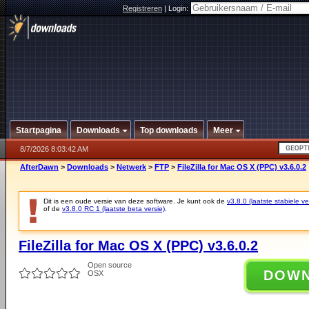
Registreren
|
Login:
Startpagina
Downloads
Top downloads
Meer
8/7/2026 8:03:42 AM
AfterDawn
>
Downloads
>
Netwerk
>
FTP
>
FileZilla for Mac OS X (PPC) v3.6.0.2
Dit is een oude versie van deze software. Je kunt ook de
v3.8.0 (laatste stabiele ve
of de
v3.8.0 RC 1 (laatste beta versie)
.
FileZilla for Mac OS X (PPC) v3.6.0.2
Open source
DOW
OSX