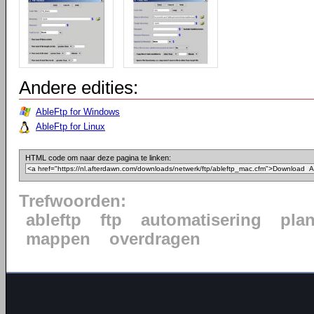
Andere edities:
AbleFtp for Windows
AbleFtp for Linux
HTML code om naar deze pagina te linken:
Trefwoorden:
ableftp
ftp
automatisering
pla
mappen
overdragen