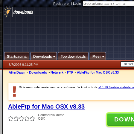
Registreren
|
Login:
Startpagina
Downloads
Top downloads
Meer
8/7/2026 9:11:25 PM
AfterDawn
>
Downloads
>
Netwerk
>
FTP
>
AbleFtp for Mac OSX v8.33
Dit is een oude versie van deze software. Je kunt ook de
v10.19 (laatste stabiele ve
AbleFtp for Mac OSX v8.33
Commercial demo
DOW
OSX