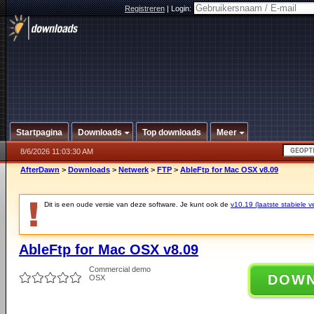
Registreren
|
Login:
Startpagina
Downloads
Top downloads
Meer
8/6/2026 11:03:30 AM
AfterDawn
>
Downloads
>
Netwerk
>
FTP
>
AbleFtp for Mac OSX v8.09
Dit is een oude versie van deze software. Je kunt ook de
v10.19 (laatste stabiele ve
AbleFtp for Mac OSX v8.09
Commercial demo
DOW
OSX