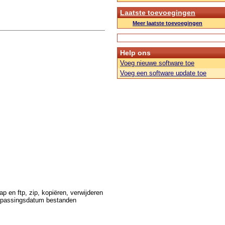
Laatste toevoegingen
Meer laatste toevoegingen
Help ons
Voeg nieuwe software toe
Voeg een software update toe
 en ftp, zip, kopiëren, verwijderen
anpassingsdatum bestanden