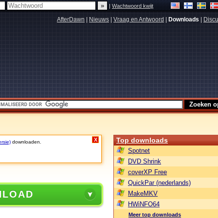
|
Wachtwoord kwijt
AfterDawn
|
Nieuws
|
Vraag en Antwoord
|
Downloads
|
Discu
Top downloads
X
rsie)
downloaden.
Spotnet
DVD Shrink
coverXP Free
QuickPar (nederlands)
NLOAD
MakeMKV
HWiNFO64
Meer top downloads