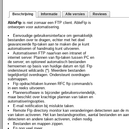
Beschrijving
Informatie
Alle versies
Reviews
AbleFtp
is niet zomaar een FTP client. AbleFtp is
ontworpen voor automatisering.
Eenvoudige gebruikersinterface om gemakkelijk
bestanden over te dragen, echter met het doel
geavanceerde ftp-taken aan te maken die je kunt
automatiseren of handmatig kunt uitvoeren.
Automatiseren FTP naar/van een intranet of
internet server. Plannen van ftp-taken tussen PC en
de server; en optioneel automatisch bestanden
hernoemen op basis van huidige datum en tijd. Ftp
ondersteunt wildcards (*). Meerdere bestanden
tegelijkertijd overdragen. Ondersteunt overdragen
submappen.
Ftp opdrachttaken kunnen RFC ftp commando's
in een reeks uitvoeren.
Plannersoftware is bijzonder gebruikersvriendelijk,
maar beschikt over krachtige plannan van taken en
automatiseringsopties.
E-mail notification bij mislukte taken.
Remote Ftp directory monitor kan veranderingen detecteren aan de map
van taken activeren. Het kan bestandsgroottes, aantal bestanden en a
detecteren en andere taken activeren, indien nodig.
Bestanden en mappen zippen.
En nog veel meer..