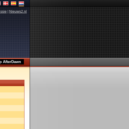
ssie
|
Nieuws2.nl