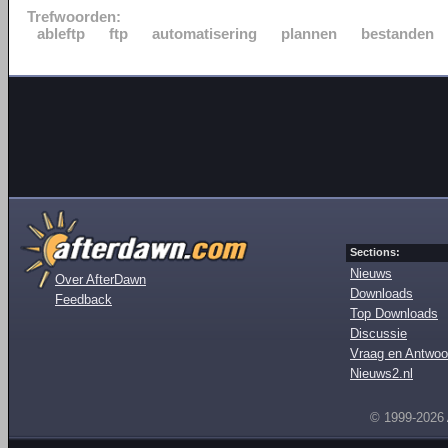
Trefwoorden:
ableftp
ftp
automatisering
plannen
bestanden
Sections:
Nieuws
Over AfterDawn
Downloads
Feedback
Top Downloads
Discussie
Vraag en Antwoo
Nieuws2.nl
© 1999-2026