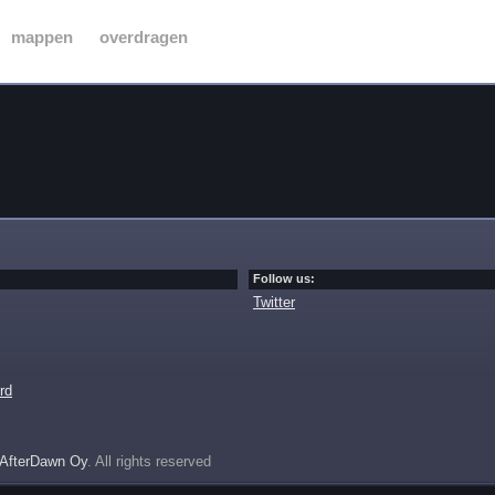
mappen
overdragen
Follow us:
Twitter
rd
AfterDawn Oy
. All rights reserved