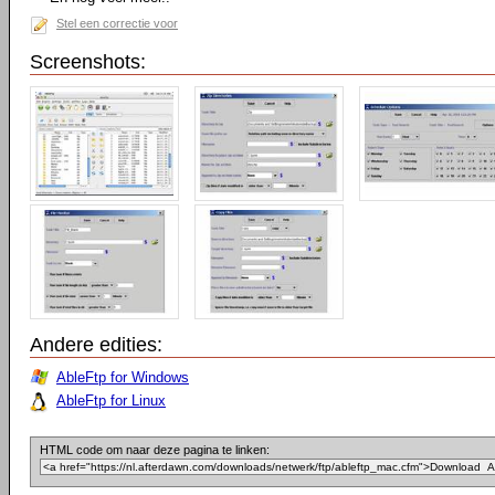
Stel een correctie voor
Screenshots:
Andere edities:
AbleFtp for Windows
AbleFtp for Linux
HTML code om naar deze pagina te linken: