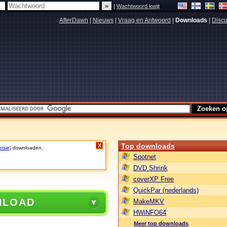
|
Wachtwoord kwijt
AfterDawn
|
Nieuws
|
Vraag en Antwoord
|
Downloads
|
Discu
Top downloads
X
rsie)
downloaden.
Spotnet
DVD Shrink
coverXP Free
QuickPar (nederlands)
NLOAD
MakeMKV
HWiNFO64
Meer top downloads