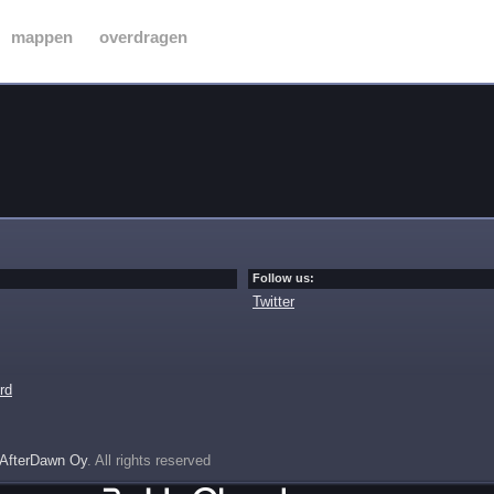
mappen
overdragen
Follow us:
Twitter
rd
AfterDawn Oy
. All rights reserved