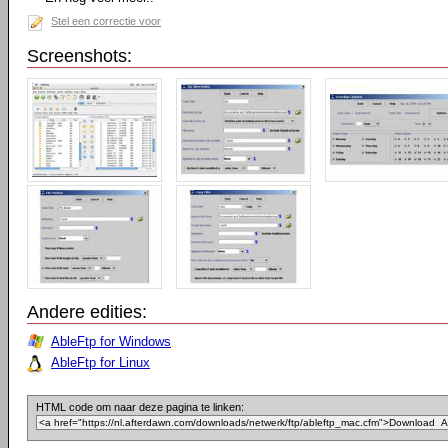
Stel een correctie voor
Screenshots:
Andere edities:
AbleFtp for Windows
AbleFtp for Linux
HTML code om naar deze pagina te linken: