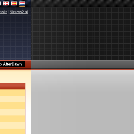
ssie
|
Nieuws2.nl