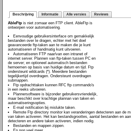
Beschrijving
Informatie
Alle versies
Reviews
AbleFtp
is niet zomaar een FTP client. AbleFtp is
ontworpen voor automatisering.
Eenvoudige gebruikersinterface om gemakkelijk
bestanden over te dragen, echter met het doel
geavanceerde ftp-taken aan te maken die je kunt
automatiseren of handmatig kunt uitvoeren.
Automatiseren FTP naar/van een intranet of
internet server. Plannen van ftp-taken tussen PC en
de server; en optioneel automatisch bestanden
hernoemen op basis van huidige datum en tijd. Ftp
ondersteunt wildcards (*). Meerdere bestanden
tegelijkertijd overdragen. Ondersteunt overdragen
submappen.
Ftp opdrachttaken kunnen RFC ftp commando's
in een reeks uitvoeren.
Plannersoftware is bijzonder gebruikersvriendelijk,
maar beschikt over krachtige plannan van taken en
automatiseringsopties.
E-mail notification bij mislukte taken.
Remote Ftp directory monitor kan veranderingen detecteren aan de map
van taken activeren. Het kan bestandsgroottes, aantal bestanden en a
detecteren en andere taken activeren, indien nodig.
Bestanden en mappen zippen.
En nog veel meer..