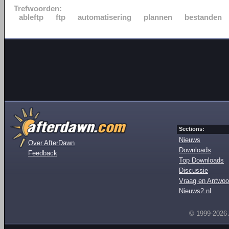
Trefwoorden:
ableftp
ftp
automatisering
plannen
bestanden
Sections:
Nieuws
Over AfterDawn
Downloads
Feedback
Top Downloads
Discussie
Vraag en Antwoo
Nieuws2.nl
© 1999-2026