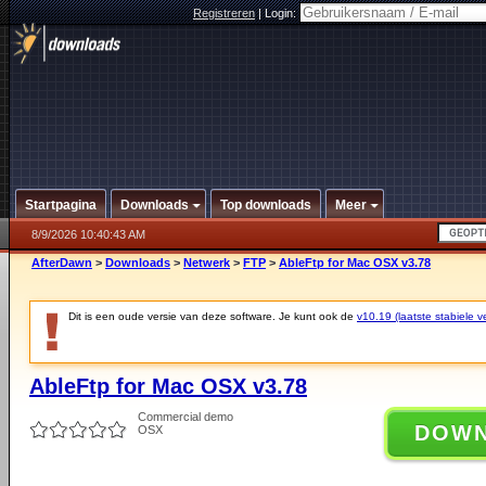
Registreren
|
Login:
Startpagina
Downloads
Top downloads
Meer
8/9/2026 10:40:43 AM
AfterDawn
>
Downloads
>
Netwerk
>
FTP
>
AbleFtp for Mac OSX v3.78
Dit is een oude versie van deze software. Je kunt ook de
v10.19 (laatste stabiele ve
AbleFtp for Mac OSX v3.78
Commercial demo
DOW
OSX