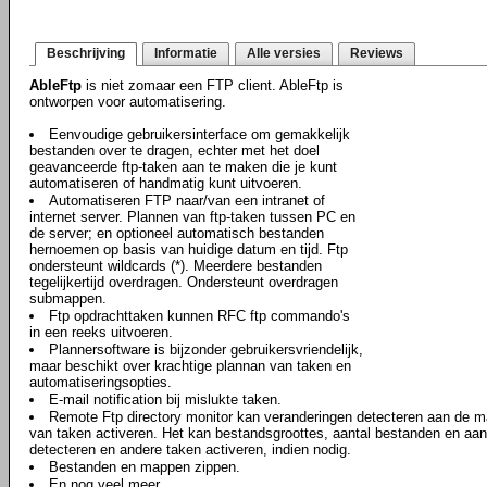
Beschrijving
Informatie
Alle versies
Reviews
AbleFtp
is niet zomaar een FTP client. AbleFtp is
ontworpen voor automatisering.
Eenvoudige gebruikersinterface om gemakkelijk
bestanden over te dragen, echter met het doel
geavanceerde ftp-taken aan te maken die je kunt
automatiseren of handmatig kunt uitvoeren.
Automatiseren FTP naar/van een intranet of
internet server. Plannen van ftp-taken tussen PC en
de server; en optioneel automatisch bestanden
hernoemen op basis van huidige datum en tijd. Ftp
ondersteunt wildcards (*). Meerdere bestanden
tegelijkertijd overdragen. Ondersteunt overdragen
submappen.
Ftp opdrachttaken kunnen RFC ftp commando's
in een reeks uitvoeren.
Plannersoftware is bijzonder gebruikersvriendelijk,
maar beschikt over krachtige plannan van taken en
automatiseringsopties.
E-mail notification bij mislukte taken.
Remote Ftp directory monitor kan veranderingen detecteren aan de map
van taken activeren. Het kan bestandsgroottes, aantal bestanden en a
detecteren en andere taken activeren, indien nodig.
Bestanden en mappen zippen.
En nog veel meer..