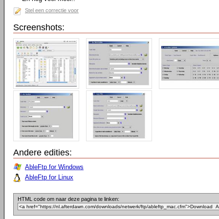
Stel een correctie voor
Screenshots:
Andere edities:
AbleFtp for Windows
AbleFtp for Linux
HTML code om naar deze pagina te linken: