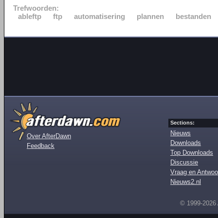
Trefwoorden:
ableftp
ftp
automatisering
plannen
bestanden
Sections:
Nieuws
Over AfterDawn
Downloads
Feedback
Top Downloads
Discussie
Vraag en Antwoo
Nieuws2.nl
© 1999-2026