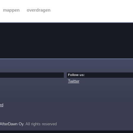
mappen
overdragen
Follow us:
Twitter
rd
AfterDawn Oy
. All rights reserved