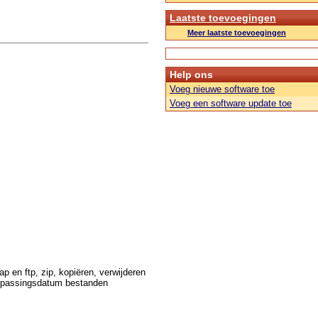
Laatste toevoegingen
Meer laatste toevoegingen
Help ons
Voeg nieuwe software toe
Voeg een software update toe
 en ftp, zip, kopiëren, verwijderen
anpassingsdatum bestanden