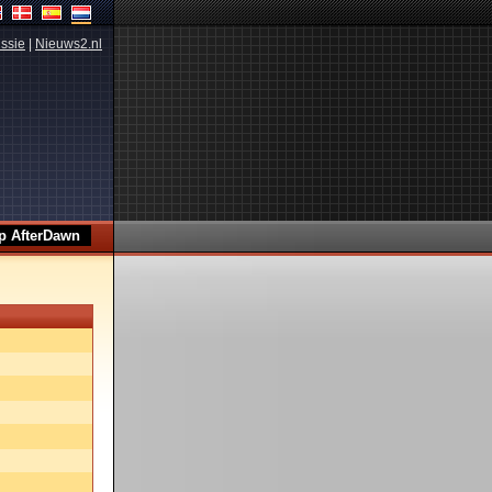
ssie
|
Nieuws2.nl