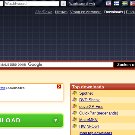
|
Wachtwoord kwijt
AfterDawn
|
Nieuws
|
Vraag en Antwoord
|
Downloads
|
Discu
Top downloads
X
rsie)
downloaden.
Spotnet
DVD Shrink
coverXP Free
QuickPar (nederlands)
NLOAD
MakeMKV
HWiNFO64
Meer top downloads