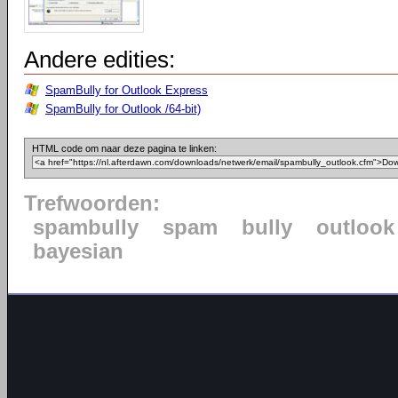
Andere edities:
SpamBully for Outlook Express
SpamBully for Outlook /64-bit)
HTML code om naar deze pagina te linken:
Trefwoorden:
spambully
spam
bully
outlook
bayesian