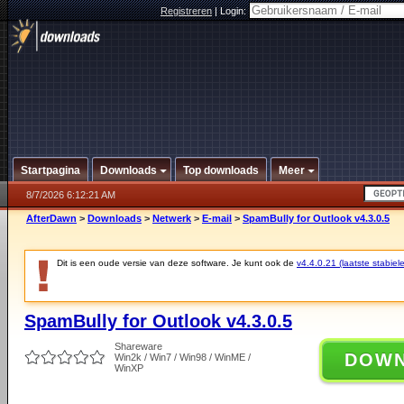
Registreren
|
Login:
Startpagina
Downloads
Top downloads
Meer
8/7/2026 6:12:21 AM
AfterDawn
>
Downloads
>
Netwerk
>
E-mail
>
SpamBully for Outlook v4.3.0.5
Dit is een oude versie van deze software. Je kunt ook de
v4.4.0.21 (laatste stabiele
SpamBully for Outlook v4.3.0.5
Shareware
DOW
Win2k / Win7 / Win98 / WinME /
WinXP