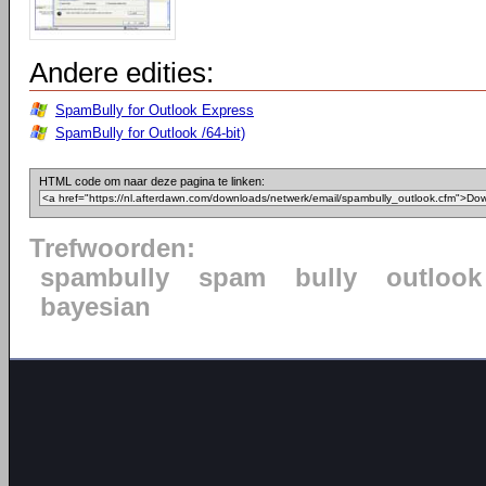
Andere edities:
SpamBully for Outlook Express
SpamBully for Outlook /64-bit)
HTML code om naar deze pagina te linken:
Trefwoorden:
spambully
spam
bully
outlook
bayesian