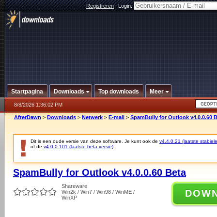
Registreren
|
Login:
Startpagina
Downloads
Top downloads
Meer
8/8/2026 1:36:02 PM
AfterDawn
>
Downloads
>
Netwerk
>
E-mail
>
SpamBully for Outlook v4.0.0.60 
Dit is een oude versie van deze software. Je kunt ook de
v4.4.0.21 (laatste stabiele
of de
v4.0.0.101 (laatste beta versie)
.
SpamBully for Outlook v4.0.0.60 Beta
Shareware
DOW
Win2k / Win7 / Win98 / WinME /
WinXP