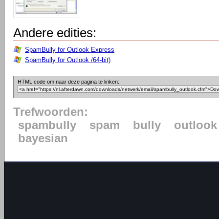
Andere edities:
SpamBully for Outlook Express
SpamBully for Outlook /64-bit)
HTML code om naar deze pagina te linken:
Trefwoorden:
spambully
spam
bully
outlook
bayesian