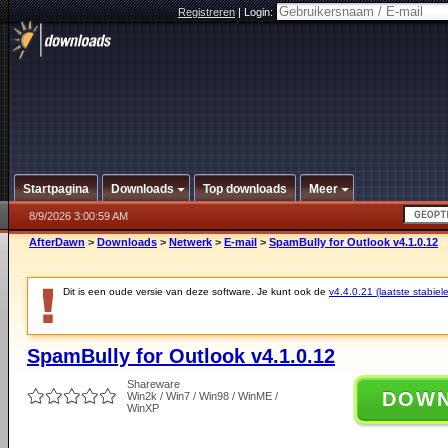
Registreren
|
Login:
Startpagina
Downloads
Top downloads
Meer
8/9/2026 3:00:59 AM
AfterDawn
>
Downloads
>
Netwerk
>
E-mail
>
SpamBully for Outlook v4.1.0.12
Dit is een oude versie van deze software. Je kunt ook de
v4.4.0.21 (laatste stabiele
SpamBully for Outlook v4.1.0.12
Shareware
DOW
Win2k / Win7 / Win98 / WinME /
WinXP