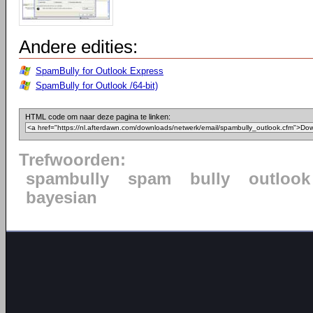
Andere edities:
SpamBully for Outlook Express
SpamBully for Outlook /64-bit)
HTML code om naar deze pagina te linken:
Trefwoorden:
spambully
spam
bully
outlook
bayesian