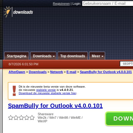
Registreren
|
Login:
Startpagina
Downloads
Top downloads
Meer
8/7/2026 6:01:50 PM
AfterDawn
>
Downloads
>
Netwerk
>
E-mail
>
SpamBully for Outlook v4.0.0.101
Dit is de nieuwste beta versie van deze software.
de nieuwste
stabiele versie
is
v4.4.0.21
.
Download de nieuwste stabiele versie hier
.
SpamBully for Outlook v4.0.0.101
Shareware
DOW
Win2k / Win7 / Win98 / WinME /
WinXP