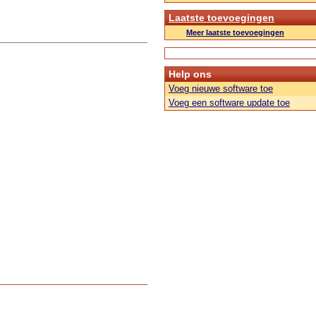
Laatste toevoegingen
Meer laatste toevoegingen
Help ons
Voeg nieuwe software toe
Voeg een software update toe