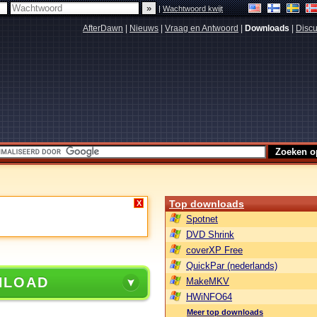
|
Wachtwoord kwijt
AfterDawn
|
Nieuws
|
Vraag en Antwoord
|
Downloads
|
Discu
Top downloads
X
Spotnet
DVD Shrink
coverXP Free
QuickPar (nederlands)
NLOAD
MakeMKV
HWiNFO64
Meer top downloads