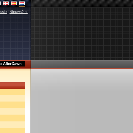
ssie
|
Nieuws2.nl