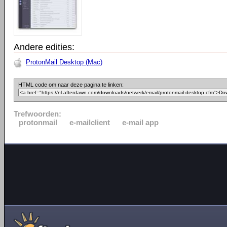
Andere edities:
ProtonMail Desktop (Mac)
HTML code om naar deze pagina te linken:
Trefwoorden:
protonmail
e-mailclient
e-mail app