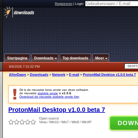
Registreren
|
Login:
Startpagina
Downloads
Top downloads
Meer
8/6/2026 7:31:02 PM
AfterDawn
>
Downloads
>
Netwerk
>
E-mail
>
ProtonMail Desktop v1.0.0 beta 7
Dit is de nieuwste beta versie van deze software.
de nieuwste
stabiele versie
is
v1.0.6
.
Download de nieuwste stabiele versie hier
.
ProtonMail Desktop v1.0.0 beta 7
Open source
DOW
Vista / Win10 / Win7 / Win8 / WinXP