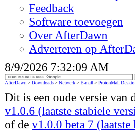
Feedback
Software toevoegen
Over AfterDawn
Adverteren op After
8/9/2026 7:32:09 AM
AfterDawn
>
Downloads
>
Netwerk
>
E-mail
>
ProtonMail Deskto
Dit is een oude versie van 
v1.0.6 (laatste stabiele vers
of de
v1.0.0 beta 7 (laatste 