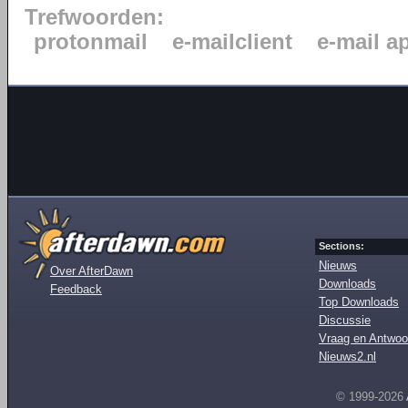
Trefwoorden:
protonmail
e-mailclient
e-mail a
Sections:
Nieuws
Over AfterDawn
Downloads
Feedback
Top Downloads
Discussie
Vraag en Antwoo
Nieuws2.nl
© 1999-2026