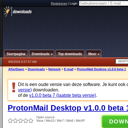
Registreren
|
Login:
Startpagina
Downloads
Top downloads
Meer
8/8/2026 6:57:57 AM
AfterDawn
>
Downloads
>
Netwerk
>
E-mail
>
ProtonMail Desktop v1.0.0 beta 1
Dit is een oude versie van deze software. Je kunt ook
versie)
downloaden.
of de
v1.0.0 beta 7 (laatste beta versie)
.
ProtonMail Desktop v1.0.0 beta 
Open source
DOW
Vista / Win10 / Win7 / Win8 / WinXP