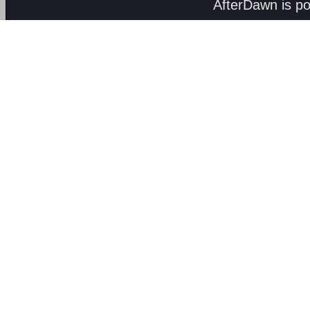
AfterDawn is p