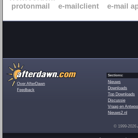
protonmail
e-mailclient
e-mail a
Sections:
Nieuws
Over AfterDawn
Downloads
Feedback
Top Downloads
Discussie
Vraag en Antwoo
Nieuws2.nl
© 1999-2026