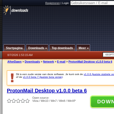
Registreren
|
Login:
Startpagina
Downloads
Top downloads
Meer
8/7/2026 1:53:15 AM
AfterDawn
>
Downloads
>
Netwerk
>
E-mail
>
ProtonMail Desktop v1.0.0 beta 6
Dit is een oude versie van deze software. Je kunt ook de
v1.0.6 (laatste stabiele ve
of de
v1.0.0 beta 7 (laatste beta versie)
.
ProtonMail Desktop v1.0.0 beta 6
Open source
DOW
Vista / Win10 / Win7 / Win8 / WinXP