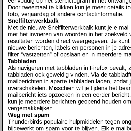
eenvoudig op het sterpictogram in het ontvangen
Door tweemaal te klikken kun je meer details t
foto, verjaardag of andere contactinformatie.
Snelfilterwerkbalk
Met de nieuwe Snelfilterwerkbalk kunt je e-mail s
met het invoeren van woorden in het zoekveld va
resultaten worden direct weergegeven. Je kunt j
nieuwe berichten, labels en personen in je adr
filter “vastzetten” of opslaan en in meerdere 
Tabbladen
Als navigeren met tabbladen in Firefox bevalt, zu
tabbladen ook geweldig vinden. Via de tabbladfu
mailberichten in aparte tabbladen laden, zodat 
overschakelen. Misschien wil je tijdens het be
mailbericht iets opzoeken in een eerder bericht.
kun je meerdere berichten geopend houden om
vergemakkelijken.
Weg met spam
Thunderbirds populaire hulpmiddelen tegen ong
bijgewerkt om spam voor te blijven. Elk e-mailb