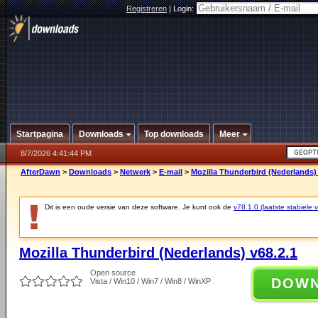
Registreren
|
Login:
Startpagina
Downloads
Top downloads
Meer
8/7/2026 4:41:44 PM
AfterDawn
>
Downloads
>
Netwerk
>
E-mail
>
Mozilla Thunderbird (Nederlands) 
Dit is een oude versie van deze software. Je kunt ook de
v78.1.0 (laatste stabiele v
Mozilla Thunderbird (Nederlands) v68.2.1
Open source
DOW
Vista / Win10 / Win7 / Win8 / WinXP