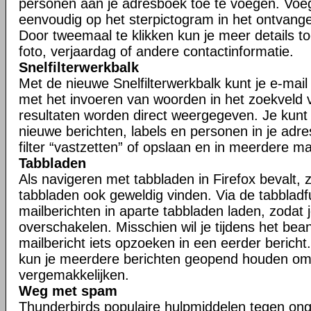
personen aan je adresboek toe te voegen. Voe
eenvoudig op het sterpictogram in het ontvangen
Door tweemaal te klikken kun je meer details t
foto, verjaardag of andere contactinformatie.
Snelfilterwerkbalk
Met de nieuwe Snelfilterwerkbalk kunt je e-mail s
met het invoeren van woorden in het zoekveld va
resultaten worden direct weergegeven. Je kunt j
nieuwe berichten, labels en personen in je adr
filter “vastzetten” of opslaan en in meerdere 
Tabbladen
Als navigeren met tabbladen in Firefox bevalt, zu
tabbladen ook geweldig vinden. Via de tabbladfu
mailberichten in aparte tabbladen laden, zodat 
overschakelen. Misschien wil je tijdens het be
mailbericht iets opzoeken in een eerder bericht.
kun je meerdere berichten geopend houden om
vergemakkelijken.
Weg met spam
Thunderbirds populaire hulpmiddelen tegen ong