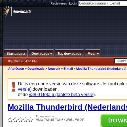
Registreren
|
Login:
Startpagina
Downloads
Top downloads
Meer
8/7/2026 4:34:40 PM
AfterDawn
>
Downloads
>
Netwerk
>
E-mail
>
Mozilla Thunderbird (Nederlands) 
Dit is een oude versie van deze software. Je kunt ook
versie)
downloaden.
of de
v38.0 Beta 6 (laatste beta versie)
.
Mozilla Thunderbird (Nederlands
Open source
DOW
Vista / Win10 / Win7 / Win8 / WinXP