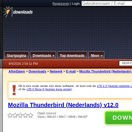
Registreren
|
Login:
Startpagina
Downloads
Top downloads
Meer
8/9/2026 2:59:11 PM
AfterDawn
>
Downloads
>
Netwerk
>
E-mail
>
Mozilla Thunderbird (Nederlands)
Dit is een oude versie van deze software. Je kunt ook de
v78.1.0 (laatste stabiele v
of de
v38.0 Beta 6 (laatste beta versie)
.
Mozilla Thunderbird (Nederlands) v12.0
Open source
DOW
Vista / Win10 / Win7 / Win8 / WinXP