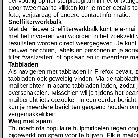
eenvoudig op het sterpictogram in het ontvangen
Door tweemaal te klikken kun je meer details t
foto, verjaardag of andere contactinformatie.
Snelfilterwerkbalk
Met de nieuwe Snelfilterwerkbalk kunt je e-mail s
met het invoeren van woorden in het zoekveld va
resultaten worden direct weergegeven. Je kunt j
nieuwe berichten, labels en personen in je adr
filter “vastzetten” of opslaan en in meerdere 
Tabbladen
Als navigeren met tabbladen in Firefox bevalt, zu
tabbladen ook geweldig vinden. Via de tabbladfu
mailberichten in aparte tabbladen laden, zodat 
overschakelen. Misschien wil je tijdens het be
mailbericht iets opzoeken in een eerder bericht.
kun je meerdere berichten geopend houden om
vergemakkelijken.
Weg met spam
Thunderbirds populaire hulpmiddelen tegen ong
bijgewerkt om spam voor te blijven. Elk e-mailb