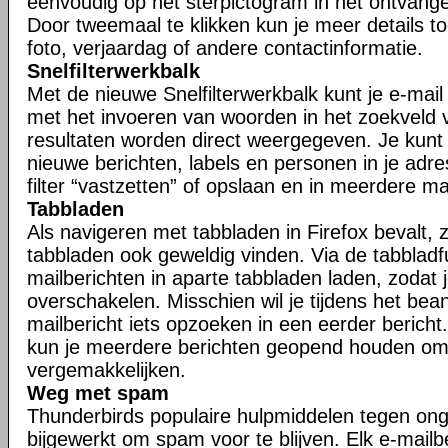
eenvoudig op het sterpictogram in het ontvangen
Door tweemaal te klikken kun je meer details t
foto, verjaardag of andere contactinformatie.
Snelfilterwerkbalk
Met de nieuwe Snelfilterwerkbalk kunt je e-mail s
met het invoeren van woorden in het zoekveld va
resultaten worden direct weergegeven. Je kunt j
nieuwe berichten, labels en personen in je adr
filter “vastzetten” of opslaan en in meerdere 
Tabbladen
Als navigeren met tabbladen in Firefox bevalt, zu
tabbladen ook geweldig vinden. Via de tabbladfu
mailberichten in aparte tabbladen laden, zodat 
overschakelen. Misschien wil je tijdens het be
mailbericht iets opzoeken in een eerder bericht.
kun je meerdere berichten geopend houden om
vergemakkelijken.
Weg met spam
Thunderbirds populaire hulpmiddelen tegen ong
bijgewerkt om spam voor te blijven. Elk e-mailb