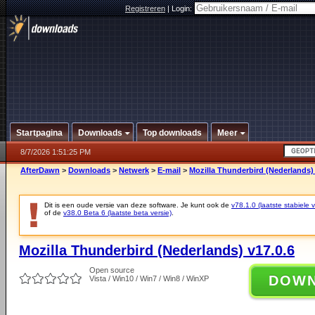
Registreren
|
Login:
Startpagina
Downloads
Top downloads
Meer
8/7/2026 1:51:25 PM
AfterDawn
>
Downloads
>
Netwerk
>
E-mail
>
Mozilla Thunderbird (Nederlands) 
Dit is een oude versie van deze software. Je kunt ook de
v78.1.0 (laatste stabiele v
of de
v38.0 Beta 6 (laatste beta versie)
.
Mozilla Thunderbird (Nederlands) v17.0.6
Open source
DOW
Vista / Win10 / Win7 / Win8 / WinXP