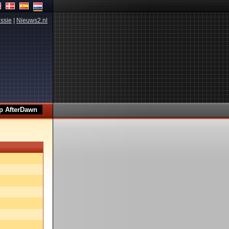
ssie
|
Nieuws2.nl