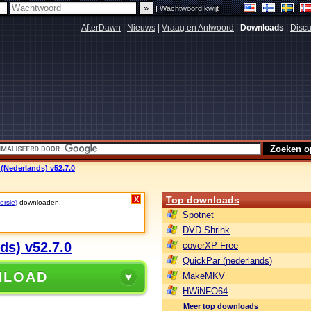
|
Wachtwoord kwijt
AfterDawn
|
Nieuws
|
Vraag en Antwoord
|
Downloads
|
Discu
(Nederlands) v52.7.0
Top downloads
X
ersie)
downloaden.
Spotnet
DVD Shrink
ds) v52.7.0
coverXP Free
QuickPar (nederlands)
NLOAD
MakeMKV
HWiNFO64
Meer top downloads