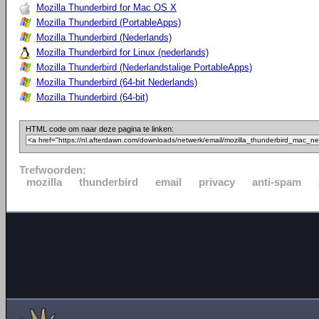
Mozilla Thunderbird for Mac OS X
Mozilla Thunderbird (PortableApps)
Mozilla Thunderbird (Nederlands)
Mozilla Thunderbird for Linux (nederlands)
Mozilla Thunderbird (Nederlandstalige PortableApps)
Mozilla Thunderbird (64-bit Nederlands)
Mozilla Thunderbird (64-bit)
HTML code om naar deze pagina te linken:
Trefwoorden:
mozilla
thunderbird
email
privacy
anti-spam