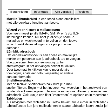
Beschrijving
Informatie
Alle versies
Reviews
Mozilla Thunderbird
is een stand-alone emailclient
met alle denkbare functies aan boord.
Wizard voor nieuwe e-mailaccounts
Voorheen moest je alle IMAP-, SMTP- en SSL/TLS-
instellingen kennen. Nu hoef je alleen je naam, e-
mailadres en wachtwoord in te vullen en de nieuwe
wizard zoekt de instellingen voor je op in onze
database.
Eén-klik-adresboek
Het één-klik-adresboek is een snelle en makkelijke
manier om personen aan je adresboek toe te voegen.
Voeg personen toe door eenvoudig op het
sterpictogram in het ontvangen bericht te klikken.
Door tweemaal te klikken kun je meer details
toevoegen, zoals een foto, verjaardag of andere
contactinformatie.
Snelfilterwerkbalk
Met de nieuwe Snelfilterwerkbalk kunt je e-mail
sneller filteren. Begin met het invoeren van woorden in het zoekveld van h
worden direct weergegeven. Je kunt je e-mail ook filteren op nieuwe beric
adresboek. Ook kun je een filter “vastzetten” of opslaan en in meerdere
Tabbladen
Als navigeren met tabbladen in Firefox bevalt, zul je e-mail in tabbladen
tabbladfunctie kun je e-mailberichten in aparte tabbladen laden, zodat je