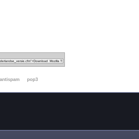
antispam
pop3