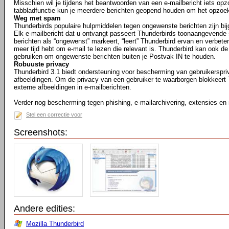
Misschien wil je tijdens het beantwoorden van een e-mailbericht iets opz
tabbladfunctie kun je meerdere berichten geopend houden om het opzoe
Weg met spam
Thunderbirds populaire hulpmiddelen tegen ongewenste berichten zijn bij
Elk e-mailbericht dat u ontvangt passeert Thunderbirds toonaangevende 
berichten als “ongewenst” markeert, “leert” Thunderbird ervan en verbetert 
meer tijd hebt om e-mail te lezen die relevant is. Thunderbird kan ook de
gebruiken om ongewenste berichten buiten je Postvak IN te houden.
Robuuste privacy
Thunderbird 3.1 biedt ondersteuning voor bescherming van gebruikerspr
afbeeldingen. Om de privacy van een gebruiker te waarborgen blokkeert
externe afbeeldingen in e-mailberichten.
Verder nog bescherming tegen phishing, e-mailarchivering, extensies en
Stel een correctie voor
Screenshots:
Andere edities:
Mozilla Thunderbird