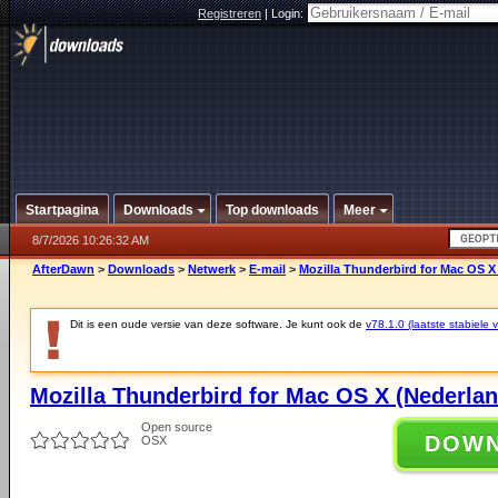
Registreren
|
Login:
Startpagina
Downloads
Top downloads
Meer
8/7/2026 10:26:32 AM
AfterDawn
>
Downloads
>
Netwerk
>
E-mail
>
Mozilla Thunderbird for Mac OS X 
Dit is een oude versie van deze software. Je kunt ook de
v78.1.0 (laatste stabiele v
Mozilla Thunderbird for Mac OS X (Nederlan
Open source
DOW
OSX