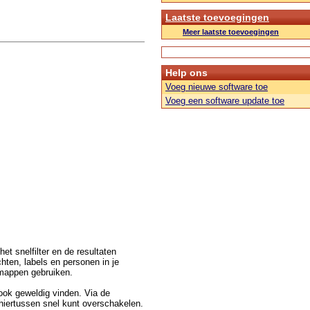
Laatste toevoegingen
Meer laatste toevoegingen
Help ons
Voeg nieuwe software toe
Voeg een software update toe
et snelfilter en de resultaten
hten, labels en personen in je
 mappen gebruiken.
 ook geweldig vinden. Via de
 hiertussen snel kunt overschakelen.