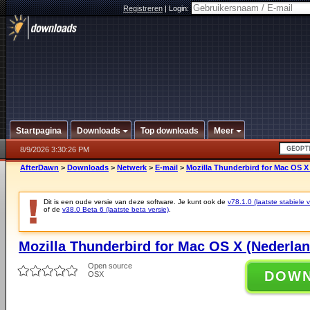
Registreren
|
Login:
Startpagina
Downloads
Top downloads
Meer
8/9/2026 3:30:26 PM
AfterDawn
>
Downloads
>
Netwerk
>
E-mail
>
Mozilla Thunderbird for Mac OS X
Dit is een oude versie van deze software. Je kunt ook de
v78.1.0 (laatste stabiele v
of de
v38.0 Beta 6 (laatste beta versie)
.
Mozilla Thunderbird for Mac OS X (Nederlan
Open source
DOW
OSX