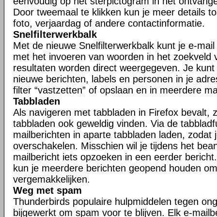
eenvoudig op het sterpictogram in het ontvangen
Door tweemaal te klikken kun je meer details t
foto, verjaardag of andere contactinformatie.
Snelfilterwerkbalk
Met de nieuwe Snelfilterwerkbalk kunt je e-mail s
met het invoeren van woorden in het zoekveld va
resultaten worden direct weergegeven. Je kunt j
nieuwe berichten, labels en personen in je adr
filter “vastzetten” of opslaan en in meerdere 
Tabbladen
Als navigeren met tabbladen in Firefox bevalt, zu
tabbladen ook geweldig vinden. Via de tabbladfu
mailberichten in aparte tabbladen laden, zodat 
overschakelen. Misschien wil je tijdens het be
mailbericht iets opzoeken in een eerder bericht.
kun je meerdere berichten geopend houden om
vergemakkelijken.
Weg met spam
Thunderbirds populaire hulpmiddelen tegen ong
bijgewerkt om spam voor te blijven. Elk e-mailb