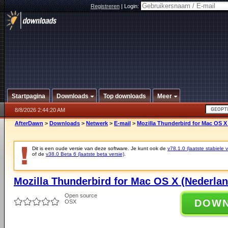
Registreren
|
Login:
Startpagina
Downloads
Top downloads
Meer
8/8/2026 2:44:20 AM
AfterDawn
>
Downloads
>
Netwerk
>
E-mail
>
Mozilla Thunderbird for Mac OS X 
Dit is een oude versie van deze software. Je kunt ook de
v78.1.0 (laatste stabiele v
of de
v38.0 Beta 6 (laatste beta versie)
.
Mozilla Thunderbird for Mac OS X (Nederlan
Open source
DOW
OSX