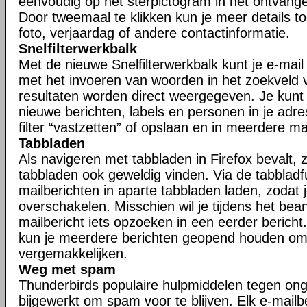
eenvoudig op het sterpictogram in het ontvangen
Door tweemaal te klikken kun je meer details t
foto, verjaardag of andere contactinformatie.
Snelfilterwerkbalk
Met de nieuwe Snelfilterwerkbalk kunt je e-mail s
met het invoeren van woorden in het zoekveld va
resultaten worden direct weergegeven. Je kunt j
nieuwe berichten, labels en personen in je adr
filter “vastzetten” of opslaan en in meerdere 
Tabbladen
Als navigeren met tabbladen in Firefox bevalt, zu
tabbladen ook geweldig vinden. Via de tabbladfu
mailberichten in aparte tabbladen laden, zodat 
overschakelen. Misschien wil je tijdens het be
mailbericht iets opzoeken in een eerder bericht.
kun je meerdere berichten geopend houden om
vergemakkelijken.
Weg met spam
Thunderbirds populaire hulpmiddelen tegen ong
bijgewerkt om spam voor te blijven. Elk e-mailb