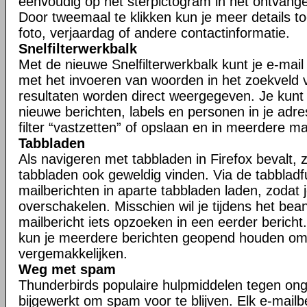
eenvoudig op het sterpictogram in het ontvangen
Door tweemaal te klikken kun je meer details t
foto, verjaardag of andere contactinformatie.
Snelfilterwerkbalk
Met de nieuwe Snelfilterwerkbalk kunt je e-mail s
met het invoeren van woorden in het zoekveld va
resultaten worden direct weergegeven. Je kunt j
nieuwe berichten, labels en personen in je adr
filter “vastzetten” of opslaan en in meerdere 
Tabbladen
Als navigeren met tabbladen in Firefox bevalt, zu
tabbladen ook geweldig vinden. Via de tabbladfu
mailberichten in aparte tabbladen laden, zodat 
overschakelen. Misschien wil je tijdens het be
mailbericht iets opzoeken in een eerder bericht.
kun je meerdere berichten geopend houden om
vergemakkelijken.
Weg met spam
Thunderbirds populaire hulpmiddelen tegen ong
bijgewerkt om spam voor te blijven. Elk e-mailb