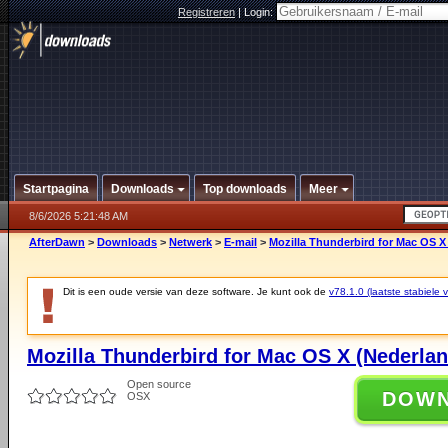
Registreren
|
Login:
Startpagina
Downloads
Top downloads
Meer
8/6/2026 5:21:48 AM
AfterDawn
>
Downloads
>
Netwerk
>
E-mail
>
Mozilla Thunderbird for Mac OS X 
Dit is een oude versie van deze software. Je kunt ook de
v78.1.0 (laatste stabiele v
Mozilla Thunderbird for Mac OS X (Nederlan
Open source
DOW
OSX