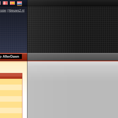
ssie
|
Nieuws2.nl