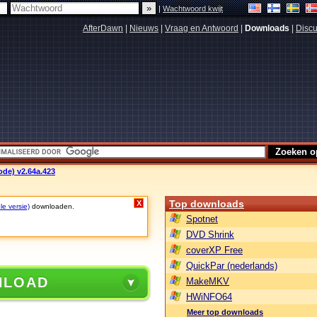
|
Wachtwoord kwijt
AfterDawn
|
Nieuws
|
Vraag en Antwoord
|
Downloads
|
Discu
ode) v2.64a.423
Top downloads
X
le versie)
downloaden.
Spotnet
DVD Shrink
coverXP Free
QuickPar (nederlands)
NLOAD
MakeMKV
HWiNFO64
Meer top downloads