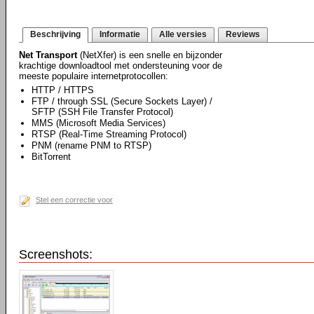
Beschrijving
Informatie
Alle versies
Reviews
Net Transport
(NetXfer) is een snelle en bijzonder
krachtige downloadtool met ondersteuning voor de
meeste populaire internetprotocollen:
HTTP / HTTPS
FTP / through SSL (Secure Sockets Layer) /
SFTP (SSH File Transfer Protocol)
MMS (Microsoft Media Services)
RTSP (Real-Time Streaming Protocol)
PNM (rename PNM to RTSP)
BitTorrent
Stel een correctie voor
Screenshots: