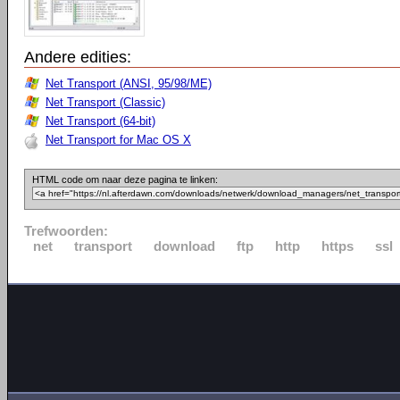
Andere edities:
Net Transport (ANSI, 95/98/ME)
Net Transport (Classic)
Net Transport (64-bit)
Net Transport for Mac OS X
HTML code om naar deze pagina te linken:
Trefwoorden:
net
transport
download
ftp
http
https
ssl