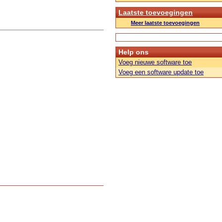
Laatste toevoegingen
Meer laatste toevoegingen
Help ons
Voeg nieuwe software toe
Voeg een software update toe