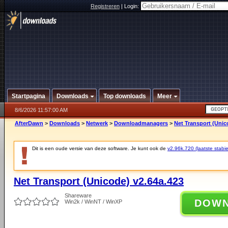
Registreren
|
Login:
Startpagina
Downloads
Top downloads
Meer
8/6/2026 11:57:00 AM
AfterDawn
>
Downloads
>
Netwerk
>
Downloadmanagers
>
Net Transport (Unic
Dit is een oude versie van deze software. Je kunt ook de
v2.96k.720 (laatste stabie
Net Transport (Unicode) v2.64a.423
Shareware
DOW
Win2k / WinNT / WinXP