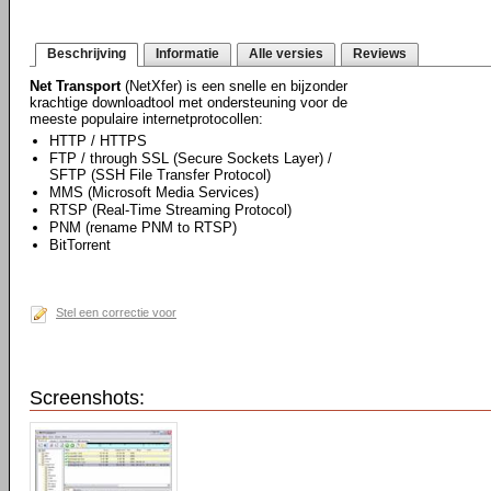
Beschrijving
Informatie
Alle versies
Reviews
Net Transport
(NetXfer) is een snelle en bijzonder
krachtige downloadtool met ondersteuning voor de
meeste populaire internetprotocollen:
HTTP / HTTPS
FTP / through SSL (Secure Sockets Layer) /
SFTP (SSH File Transfer Protocol)
MMS (Microsoft Media Services)
RTSP (Real-Time Streaming Protocol)
PNM (rename PNM to RTSP)
BitTorrent
Stel een correctie voor
Screenshots: