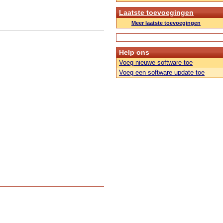
Laatste toevoegingen
Meer laatste toevoegingen
Help ons
Voeg nieuwe software toe
Voeg een software update toe