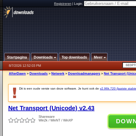
Registreren
|
Login:
Startpagina
Downloads
Top downloads
Meer
8/7/2026 12:52:03 PM
AfterDawn
>
Downloads
>
Netwerk
>
Downloadmanagers
>
Net Transport (Unic
Dit is een oude versie van deze software. Je kunt ook de
v2.96k.720 (laatste stabie
Net Transport (Unicode) v2.43
Shareware
DOW
Win2k / WinNT / WinXP