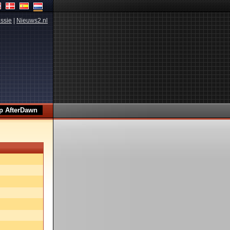
ssie
|
Nieuws2.nl