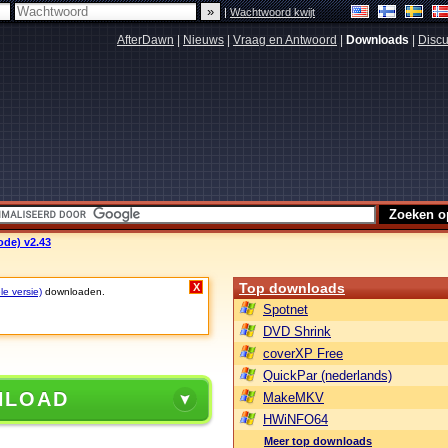
|
Wachtwoord kwijt
AfterDawn
|
Nieuws
|
Vraag en Antwoord
|
Downloads
|
Discu
ode) v2.43
Top downloads
X
le versie)
downloaden.
Spotnet
DVD Shrink
coverXP Free
QuickPar (nederlands)
NLOAD
MakeMKV
HWiNFO64
Meer top downloads