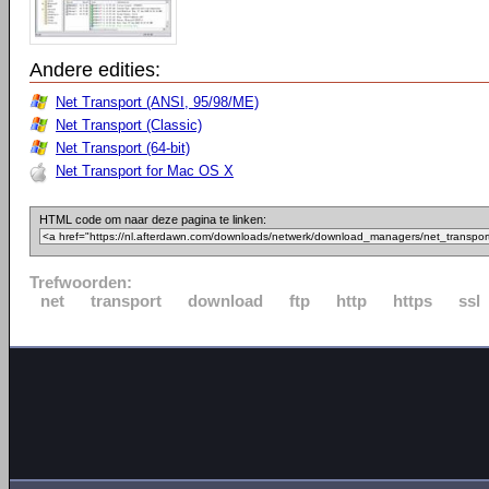
Andere edities:
Net Transport (ANSI, 95/98/ME)
Net Transport (Classic)
Net Transport (64-bit)
Net Transport for Mac OS X
HTML code om naar deze pagina te linken:
Trefwoorden:
net
transport
download
ftp
http
https
ssl