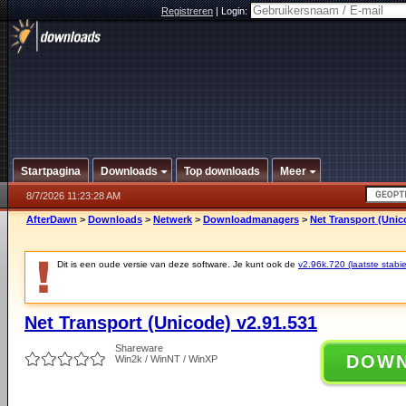
Registreren
|
Login:
Startpagina
Downloads
Top downloads
Meer
8/7/2026 11:23:28 AM
AfterDawn
>
Downloads
>
Netwerk
>
Downloadmanagers
>
Net Transport (Unic
Dit is een oude versie van deze software. Je kunt ook de
v2.96k.720 (laatste stabie
Net Transport (Unicode) v2.91.531
Shareware
DOW
Win2k / WinNT / WinXP