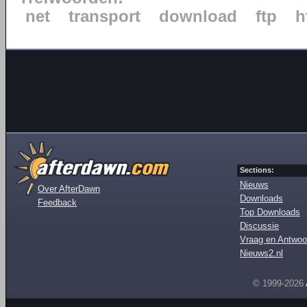
net
transport
download
ftp
h
Sections:
Nieuws
Over AfterDawn
Downloads
Feedback
Top Downloads
Discussie
Vraag en Antwoo
Nieuws2.nl
© 1999-2026