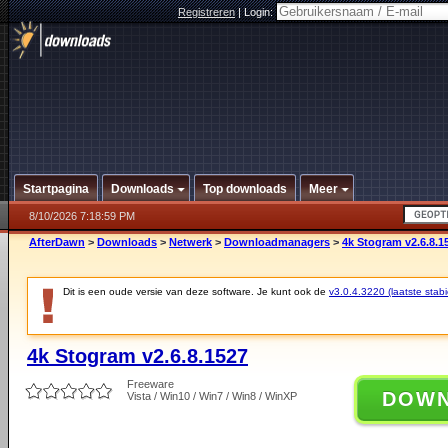
Registreren
|
Login:
Startpagina
Downloads
Top downloads
Meer
8/10/2026 7:18:59 PM
AfterDawn
>
Downloads
>
Netwerk
>
Downloadmanagers
>
4k Stogram v2.6.8.1
Dit is een oude versie van deze software. Je kunt ook de
v3.0.4.3220 (laatste stabi
4k Stogram v2.6.8.1527
Freeware
DOW
Vista / Win10 / Win7 / Win8 / WinXP