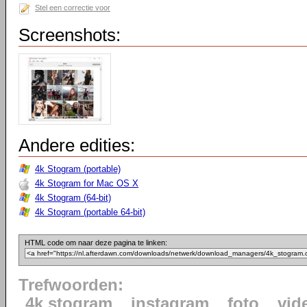
Stel een correctie voor
Screenshots:
Andere edities:
4k Stogram (portable)
4k Stogram for Mac OS X
4k Stogram (64-bit)
4k Stogram (portable 64-bit)
HTML code om naar deze pagina te linken:
Trefwoorden:
4k stogram
instagram
foto
vid