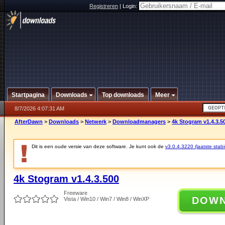
Registreren
|
Login:
Startpagina
Downloads
Top downloads
Meer
8/7/2026 4:07:31 AM
AfterDawn
>
Downloads
>
Netwerk
>
Downloadmanagers
>
4k Stogram v1.4.3.5
Dit is een oude versie van deze software. Je kunt ook de
v3.0.4.3220 (laatste stabi
4k Stogram v1.4.3.500
Freeware
DOW
Vista / Win10 / Win7 / Win8 / WinXP