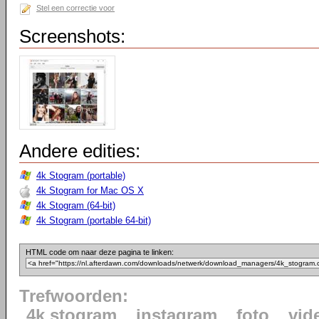
Stel een correctie voor
Screenshots:
Andere edities:
4k Stogram (portable)
4k Stogram for Mac OS X
4k Stogram (64-bit)
4k Stogram (portable 64-bit)
HTML code om naar deze pagina te linken:
Trefwoorden:
4k stogram
instagram
foto
vid