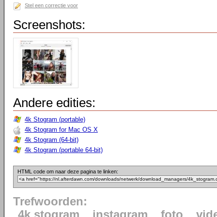
Stel een correctie voor
Screenshots:
Andere edities:
4k Stogram (portable)
4k Stogram for Mac OS X
4k Stogram (64-bit)
4k Stogram (portable 64-bit)
HTML code om naar deze pagina te linken:
Trefwoorden:
4k stogram
instagram
foto
vid