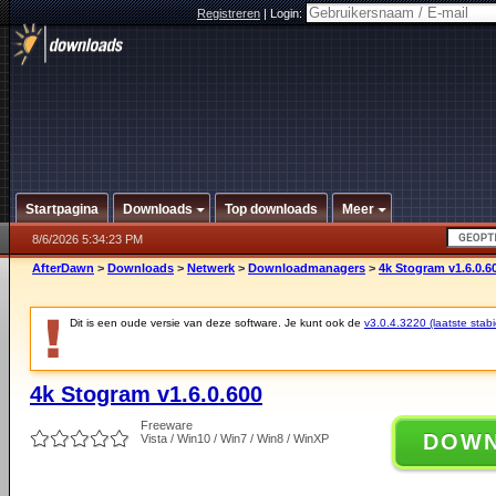
Registreren
|
Login:
Startpagina
Downloads
Top downloads
Meer
8/6/2026 5:34:23 PM
AfterDawn
>
Downloads
>
Netwerk
>
Downloadmanagers
>
4k Stogram v1.6.0.6
Dit is een oude versie van deze software. Je kunt ook de
v3.0.4.3220 (laatste stabi
4k Stogram v1.6.0.600
Freeware
DOW
Vista / Win10 / Win7 / Win8 / WinXP