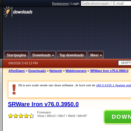
Registreren
|
Login:
Startpagina
Downloads
Top downloads
Meer
8/8/2026 3:43:13 PM
AfterDawn
>
Downloads
>
Netwerk
>
Webbrowsers
>
SRWare Iron v76.0.3950.0
Dit is een oude versie van deze software. Je kunt ook de
v80.0.4150.1 (laatste stab
SRWare Iron v76.0.3950.0
Freeware
DOW
Vista / Win10 / Win7 / Win8 / WinXP