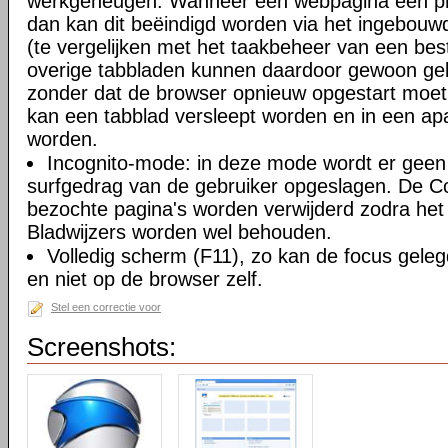
werkgeheugen. Wanneer een webpagina een pro
dan kan dit beëindigd worden via het ingebouw
(te vergelijken met het taakbeheer van een be
overige tabbladen kunnen daardoor gewoon gebr
zonder dat de browser opnieuw opgestart moe
kan een tabblad versleept worden en in een ap
worden.
Incognito-mode: in deze mode wordt er geen 
surfgedrag van de gebruiker opgeslagen. De Coo
bezochte pagina's worden verwijderd zodra het 
Bladwijzers worden wel behouden.
Volledig scherm (F11), zo kan de focus gele
en niet op de browser zelf.
Stel een correctie voor
Screenshots: