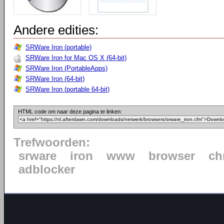
Andere edities:
SRWare Iron (portable)
SRWare Iron for Mac OS X (64-bit)
SRWare Iron (PortableApps)
SRWare Iron (64-bit)
SRWare Iron (portable 64-bit)
HTML code om naar deze pagina te linken:
Trefwoorden:
srware
iron
www
browser
ch
adblocker