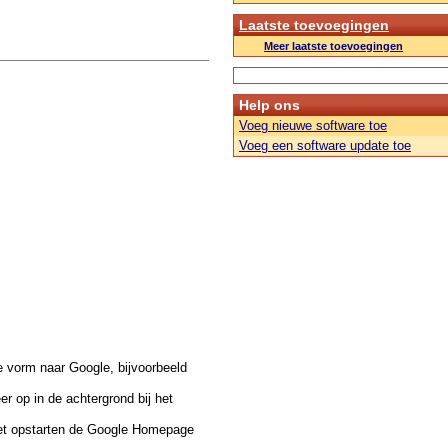
Laatste toevoegingen
Meer laatste toevoegingen
Help ons
Voeg nieuwe software toe
Voeg een software update toe
e vorm naar Google, bijvoorbeeld
er op in de achtergrond bij het
 het opstarten de Google Homepage