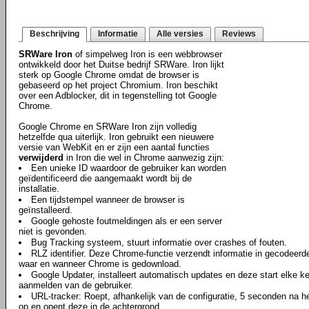
Beschrijving
Informatie
Alle versies
Reviews
SRWare Iron
of simpelweg Iron is een webbrowser
ontwikkeld door het Duitse bedrijf SRWare. Iron lijkt
sterk op Google Chrome omdat de browser is
gebaseerd op het project Chromium. Iron beschikt
over een Adblocker, dit in tegenstelling tot Google
Chrome.
Google Chrome en SRWare Iron zijn volledig
hetzelfde qua uiterlijk. Iron gebruikt een nieuwere
versie van WebKit en er zijn een aantal functies
verwijderd
in Iron die wel in Chrome aanwezig zijn:
Een unieke ID waardoor de gebruiker kan worden
geïdentificeerd die aangemaakt wordt bij de
installatie.
Een tijdstempel wanneer de browser is
geïnstalleerd.
Google gehoste foutmeldingen als er een server
niet is gevonden.
Bug Tracking systeem, stuurt informatie over crashes of fouten.
RLZ identifier. Deze Chrome-functie verzendt informatie in gecodeerd
waar en wanneer Chrome is gedownload.
Google Updater, installeert automatisch updates en deze start elke ke
aanmelden van de gebruiker.
URL-tracker: Roept, afhankelijk van de configuratie, 5 seconden na
op en opent deze in de achtergrond.