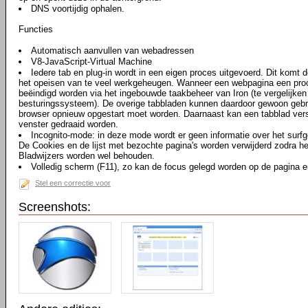
DNS voortijdig ophalen.
Functies
Automatisch aanvullen van webadressen
V8-JavaScript-Virtual Machine
Iedere tab en plug-in wordt in een eigen proces uitgevoerd. Dit komt d
het opeisen van te veel werkgeheugen. Wanneer een webpagina een proce
beëindigd worden via het ingebouwde taakbeheer van Iron (te vergelijke
besturingssysteem). De overige tabbladen kunnen daardoor gewoon gebru
browser opnieuw opgestart moet worden. Daarnaast kan een tabblad vers
venster gedraaid worden.
Incognito-mode: in deze mode wordt er geen informatie over het surf
De Cookies en de lijst met bezochte pagina's worden verwijderd zodra he
Bladwijzers worden wel behouden.
Volledig scherm (F11), zo kan de focus gelegd worden op de pagina en
Stel een correctie voor
Screenshots: