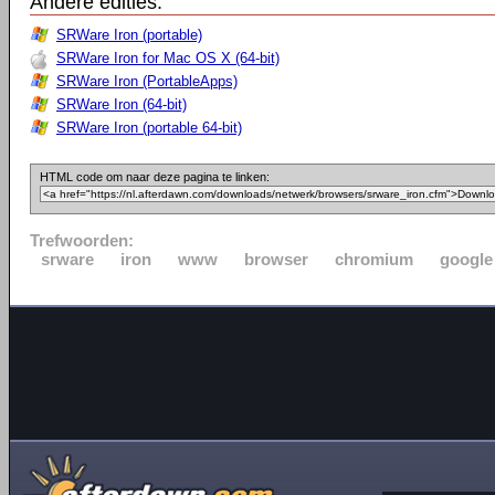
Andere edities:
SRWare Iron (portable)
SRWare Iron for Mac OS X (64-bit)
SRWare Iron (PortableApps)
SRWare Iron (64-bit)
SRWare Iron (portable 64-bit)
HTML code om naar deze pagina te linken:
Trefwoorden:
srware
iron
www
browser
chromium
google