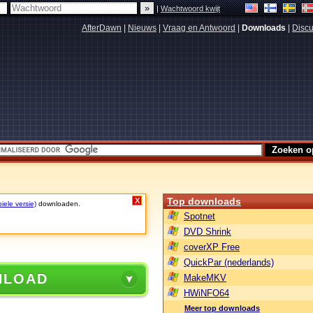
|
Wachtwoord kwijt
AfterDawn
|
Nieuws
|
Vraag en Antwoord
|
Downloads
|
Discu
Top downloads
X
iele versie)
downloaden.
Spotnet
DVD Shrink
coverXP Free
QuickPar (nederlands)
NLOAD
MakeMKV
HWiNFO64
Meer top downloads