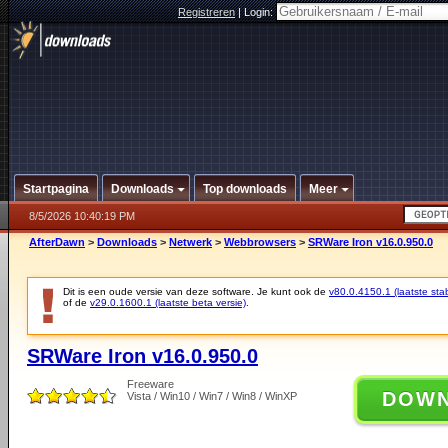
Registreren
|
Login:
Startpagina
Downloads
Top downloads
Meer
8/5/2026 10:40:19 PM
AfterDawn
>
Downloads
>
Netwerk
>
Webbrowsers
>
SRWare Iron v16.0.950.0
Dit is een oude versie van deze software. Je kunt ook de
v80.0.4150.1 (laatste stab
of de
v29.0.1600.1 (laatste beta versie)
.
SRWare Iron v16.0.950.0
Freeware
DOW
Vista / Win10 / Win7 / Win8 / WinXP