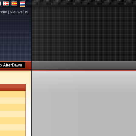
ssie
|
Nieuws2.nl