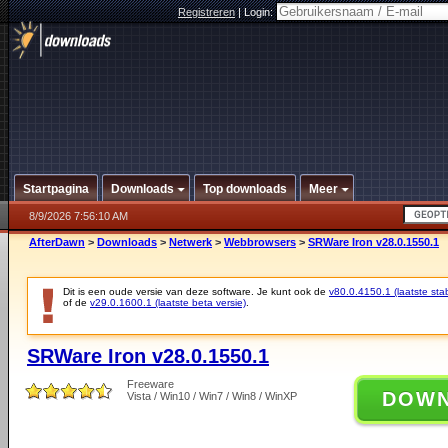
Registreren
|
Login:
Startpagina
Downloads
Top downloads
Meer
8/9/2026 7:56:10 AM
AfterDawn
>
Downloads
>
Netwerk
>
Webbrowsers
>
SRWare Iron v28.0.1550.1
Dit is een oude versie van deze software. Je kunt ook de
v80.0.4150.1 (laatste stab
of de
v29.0.1600.1 (laatste beta versie)
.
SRWare Iron v28.0.1550.1
Freeware
DOW
Vista / Win10 / Win7 / Win8 / WinXP