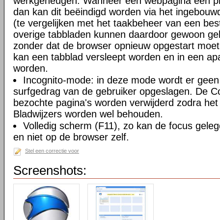
werkgeheugen. Wanneer een webpagina een pro
dan kan dit beëindigd worden via het ingebouw
(te vergelijken met het taakbeheer van een be
overige tabbladen kunnen daardoor gewoon gebr
zonder dat de browser opnieuw opgestart moe
kan een tabblad versleept worden en in een ap
worden.
Incognito-mode: in deze mode wordt er geen 
surfgedrag van de gebruiker opgeslagen. De Coo
bezochte pagina's worden verwijderd zodra het 
Bladwijzers worden wel behouden.
Volledig scherm (F11), zo kan de focus gele
en niet op de browser zelf.
Stel een correctie voor
Screenshots: