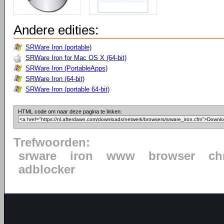
Andere edities:
SRWare Iron (portable)
SRWare Iron for Mac OS X (64-bit)
SRWare Iron (PortableApps)
SRWare Iron (64-bit)
SRWare Iron (portable 64-bit)
HTML code om naar deze pagina te linken:
Trefwoorden:
srware
iron
www
browser
ch
adblocker