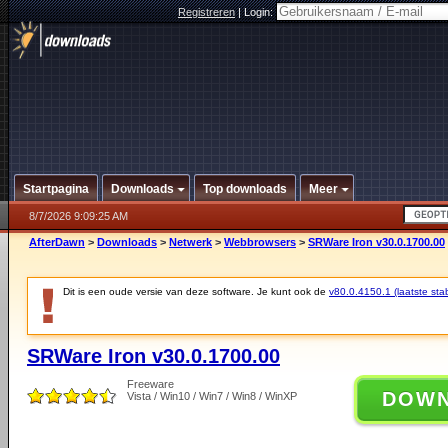
Registreren
|
Login:
Startpagina
Downloads
Top downloads
Meer
8/7/2026 9:09:25 AM
AfterDawn
>
Downloads
>
Netwerk
>
Webbrowsers
>
SRWare Iron v30.0.1700.00
Dit is een oude versie van deze software. Je kunt ook de
v80.0.4150.1 (laatste stab
SRWare Iron v30.0.1700.00
Freeware
DOW
Vista / Win10 / Win7 / Win8 / WinXP