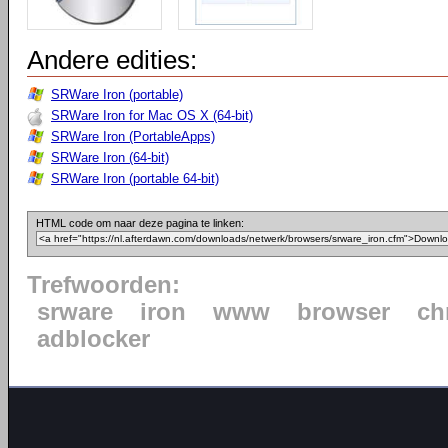
Andere edities:
SRWare Iron (portable)
SRWare Iron for Mac OS X (64-bit)
SRWare Iron (PortableApps)
SRWare Iron (64-bit)
SRWare Iron (portable 64-bit)
HTML code om naar deze pagina te linken:
Trefwoorden:
srware
iron
www
browser
ch
adblocker