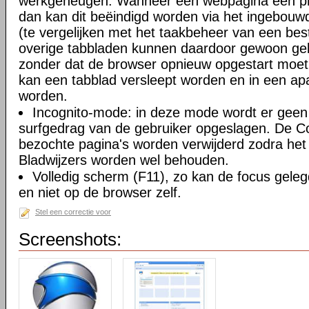
werkgeheugen. Wanneer een webpagina een pro
dan kan dit beëindigd worden via het ingebouw
(te vergelijken met het taakbeheer van een be
overige tabbladen kunnen daardoor gewoon gebr
zonder dat de browser opnieuw opgestart moe
kan een tabblad versleept worden en in een ap
worden.
Incognito-mode: in deze mode wordt er geen 
surfgedrag van de gebruiker opgeslagen. De Coo
bezochte pagina's worden verwijderd zodra het 
Bladwijzers worden wel behouden.
Volledig scherm (F11), zo kan de focus gele
en niet op de browser zelf.
Stel een correctie voor
Screenshots: