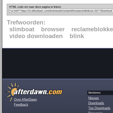
HTML code om naar deze pagina te linken:
Trefwoorden:
slimboat
browser
reclameblokke
video downloaden
blink
Sections:
Nieuws
Over AfterDawn
Downloads
Feedback
Top Downloads