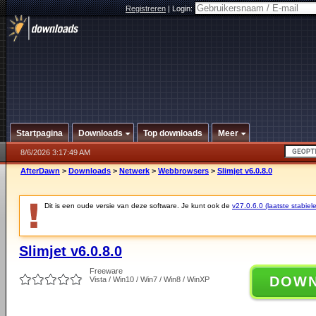
Registreren
|
Login:
Startpagina
Downloads
Top downloads
Meer
8/6/2026 3:17:49 AM
AfterDawn
>
Downloads
>
Netwerk
>
Webbrowsers
>
Slimjet v6.0.8.0
Dit is een oude versie van deze software. Je kunt ook de
v27.0.6.0 (laatste stabiele
Slimjet v6.0.8.0
Freeware
DOW
Vista / Win10 / Win7 / Win8 / WinXP