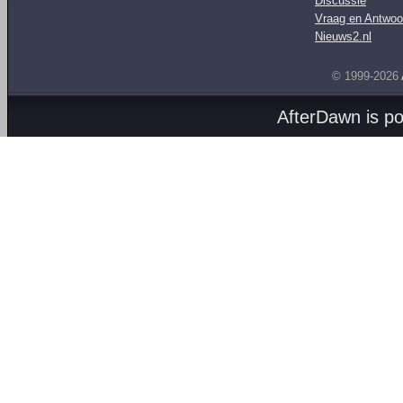
Discussie
Vraag en Antwoo
Nieuws2.nl
© 1999-2026
AfterDawn is p