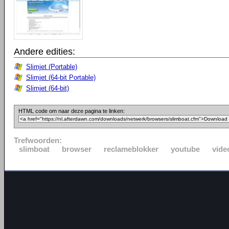
Andere edities:
Slimjet (Portable)
Slimjet (64-bit Portable)
Slimjet (64-bit)
HTML code om naar deze pagina te linken:
Trefwoorden:
slimboat
browser
reclameblokker
youtube
vide