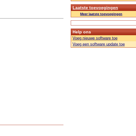
Laatste toevoegingen
Meer laatste toevoegingen
Help ons
Voeg nieuwe software toe
Voeg een software update toe