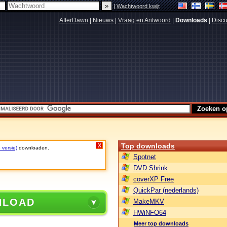
|
Wachtwoord kwijt
AfterDawn
|
Nieuws
|
Vraag en Antwoord
|
Downloads
|
Discu
Top downloads
X
 versie)
downloaden.
Spotnet
DVD Shrink
coverXP Free
QuickPar (nederlands)
NLOAD
MakeMKV
HWiNFO64
Meer top downloads