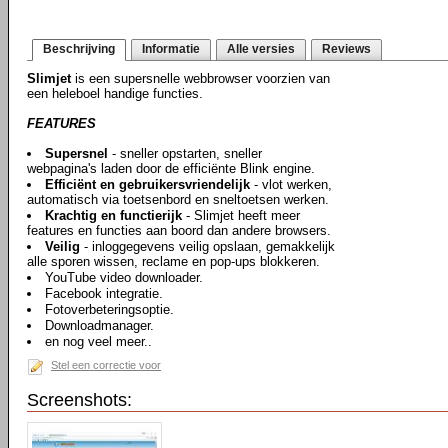
Beschrijving
Informatie
Alle versies
Reviews
Slimjet
is een supersnelle webbrowser voorzien van
een heleboel handige functies.
FEATURES
Supersnel
- sneller opstarten, sneller
webpagina's laden door de efficiënte Blink engine.
Efficiënt en gebruikersvriendelijk
- vlot werken,
automatisch via toetsenbord en sneltoetsen werken.
Krachtig en functierijk
- Slimjet heeft meer
features en functies aan boord dan andere browsers.
Veilig
- inloggegevens veilig opslaan, gemakkelijk
alle sporen wissen, reclame en pop-ups blokkeren.
YouTube video downloader.
Facebook integratie.
Fotoverbeteringsoptie.
Downloadmanager.
en nog veel meer..
Stel een correctie voor
Screenshots: