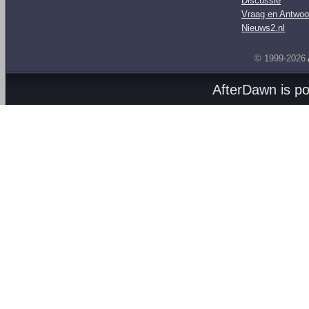
Discussie
Vraag en Antwoo
Nieuws2.nl
© 1999-2026
AfterDawn is p