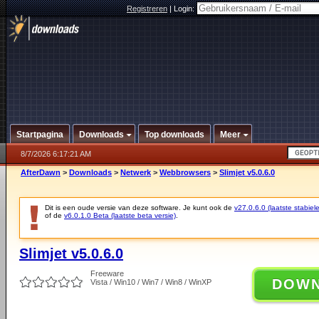
Registreren
|
Login:
Startpagina
Downloads
Top downloads
Meer
8/7/2026 6:17:21 AM
AfterDawn
>
Downloads
>
Netwerk
>
Webbrowsers
>
Slimjet v5.0.6.0
Dit is een oude versie van deze software. Je kunt ook de
v27.0.6.0 (laatste stabiele
of de
v6.0.1.0 Beta (laatste beta versie)
.
Slimjet v5.0.6.0
Freeware
DOW
Vista / Win10 / Win7 / Win8 / WinXP