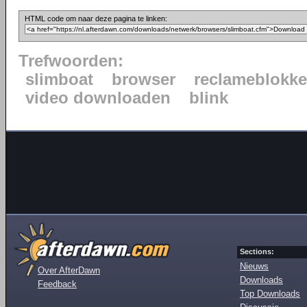
HTML code om naar deze pagina te linken:
Trefwoorden:
slimboat
browser
reclameblokke
video downloaden
blink
Sections:
Nieuws
Over AfterDawn
Downloads
Feedback
Top Downloads