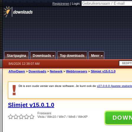
Registreren
|
Login:
Startpagina
Downloads
Top downloads
Meer
8/6/2026 12:38:07 AM
AfterDawn
>
Downloads
>
Netwerk
>
Webbrowsers
>
Slimjet v15.0.1.0
Dit is een oude versie van deze software. Je kunt ook de
v27.0.6.0 (laatste stabiele
Slimjet v15.0.1.0
Freeware
DOW
Vista / Win10 / Win7 / Win8 / WinXP