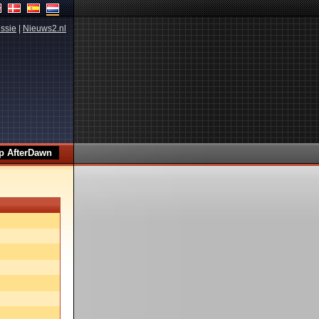
ssie
|
Nieuws2.nl