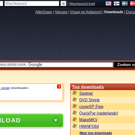
|
Wachtwoord kwijt
AfterDawn
|
Nieuws
|
Vraag en Antwoord
|
Downloads
|
Discu
Top downloads
X
 versie)
downloaden.
Spotnet
DVD Shrink
coverXP Free
QuickPar (nederlands)
NLOAD
MakeMKV
HWiNFO64
Meer top downloads