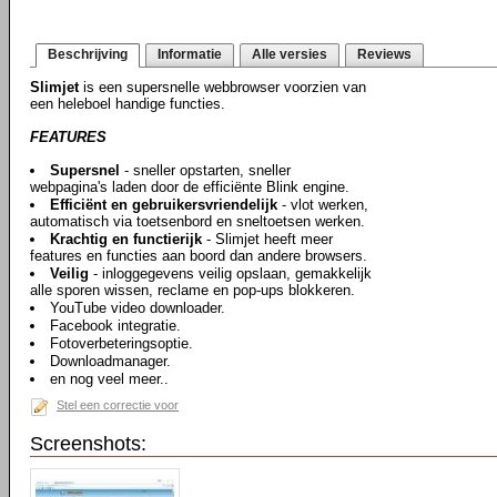
Beschrijving
Informatie
Alle versies
Reviews
Slimjet
is een supersnelle webbrowser voorzien van
een heleboel handige functies.
FEATURES
Supersnel
- sneller opstarten, sneller
webpagina's laden door de efficiënte Blink engine.
Efficiënt en gebruikersvriendelijk
- vlot werken,
automatisch via toetsenbord en sneltoetsen werken.
Krachtig en functierijk
- Slimjet heeft meer
features en functies aan boord dan andere browsers.
Veilig
- inloggegevens veilig opslaan, gemakkelijk
alle sporen wissen, reclame en pop-ups blokkeren.
YouTube video downloader.
Facebook integratie.
Fotoverbeteringsoptie.
Downloadmanager.
en nog veel meer..
Stel een correctie voor
Screenshots: