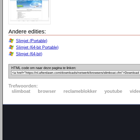
Andere edities:
Slimjet (Portable)
Slimjet (64-bit Portable)
Slimjet (64-bit)
HTML code om naar deze pagina te linken:
Trefwoorden:
slimboat
browser
reclameblokker
youtube
vide