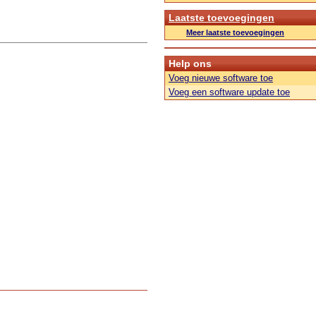
Laatste toevoegingen
Meer laatste toevoegingen
Help ons
Voeg nieuwe software toe
Voeg een software update toe