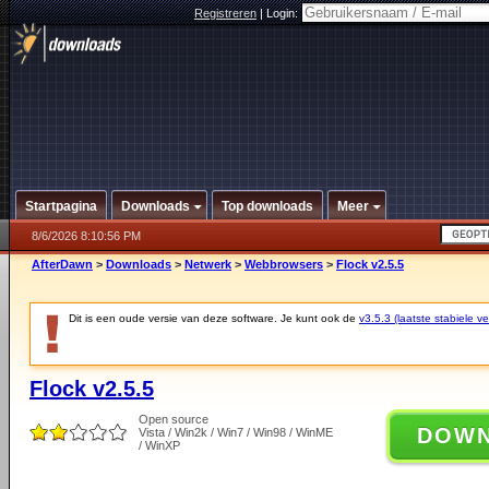
Registreren
|
Login:
Startpagina
Downloads
Top downloads
Meer
8/6/2026 8:10:56 PM
AfterDawn
>
Downloads
>
Netwerk
>
Webbrowsers
>
Flock v2.5.5
Dit is een oude versie van deze software. Je kunt ook de
v3.5.3 (laatste stabiele ve
Flock v2.5.5
Open source
DOW
Vista / Win2k / Win7 / Win98 / WinME
/ WinXP