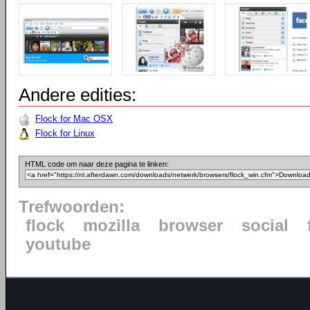
Andere edities:
Flock for Mac OSX
Flock for Linux
HTML code om naar deze pagina te linken:
Trefwoorden:
flock
mozilla
browser
social
youtube