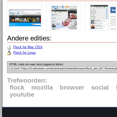
Andere edities:
Flock for Mac OSX
Flock for Linux
HTML code om naar deze pagina te linken:
Trefwoorden:
flock
mozilla
browser
social
youtube