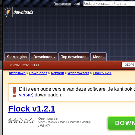
Registreren
|
Login:
Startpagina
Downloads
Top downloads
Meer
8/9/2026 3:32:52 PM
AfterDawn
>
Downloads
>
Netwerk
>
Webbrowsers
>
Flock v1.2.1
Dit is een oude versie van deze software. Je kunt ook
versie)
downloaden.
Flock v1.2.1
Open source
DOW
Vista / Win2k / Win7 / Win98 / WinME
/ WinXP