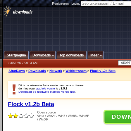
Registreren
|
Login:
Startpagina
Downloads
Top downloads
Meer
8/6/2026 7:50:04 AM
AfterDawn
>
Downloads
>
Netwerk
>
Webbrowsers
>
Flock v1.2b Beta
Dit is de nieuwste beta versie van deze software.
de nieuwste
stabiele versie
is
v3.5.3
.
Download de nieuwste stabiele versie hier
.
Flock v1.2b Beta
Open source
DOW
Vista / Win2k / Win7 / Win98 / WinME
/ WinXP