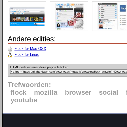
Andere edities:
Flock for Mac OSX
Flock for Linux
HTML code om naar deze pagina te linken:
Trefwoorden:
flock
mozilla
browser
social
youtube