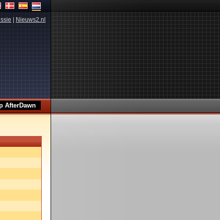
ssie
|
Nieuws2.nl