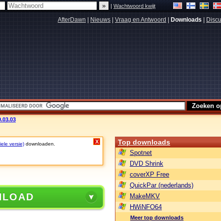
|
Wachtwoord kwijt
AfterDawn
|
Nieuws
|
Vraag en Antwoord
|
Downloads
|
Discu
.03.03
Top downloads
X
ele versie)
downloaden.
Spotnet
DVD Shrink
coverXP Free
QuickPar (nederlands)
NLOAD
MakeMKV
HWiNFO64
Meer top downloads