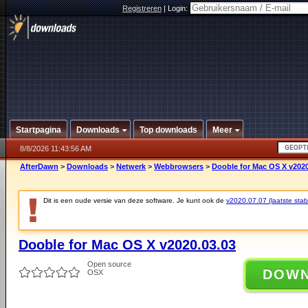
Registreren
|
Login:
Startpagina
Downloads
Top downloads
Meer
8/8/2026 11:43:56 AM
AfterDawn
>
Downloads
>
Netwerk
>
Webbrowsers
>
Dooble for Mac OS X v2020
Dit is een oude versie van deze software. Je kunt ook de
v2020.07.07 (laatste stabi
Dooble for Mac OS X v2020.03.03
Open source
DOW
OSX