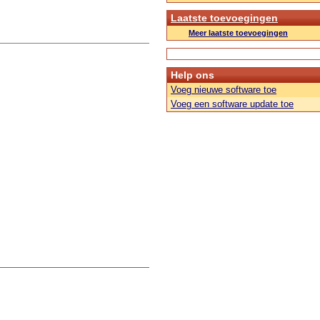
Laatste toevoegingen
Meer laatste toevoegingen
Help ons
Voeg nieuwe software toe
Voeg een software update toe