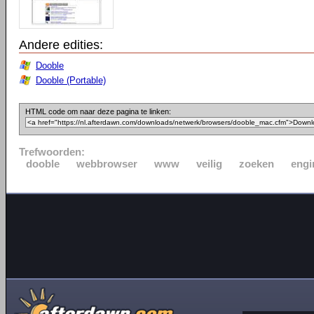
Andere edities:
Dooble
Dooble (Portable)
HTML code om naar deze pagina te linken:
Trefwoorden:
dooble
webbrowser
www
veilig
zoeken
engi