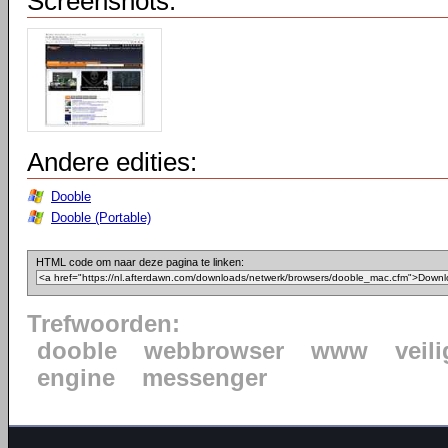
Screenshots:
Andere edities:
Dooble
Dooble (Portable)
HTML code om naar deze pagina te linken:
Trefwoorden:
dooble
webbrowser
www
veili
engine
messenger