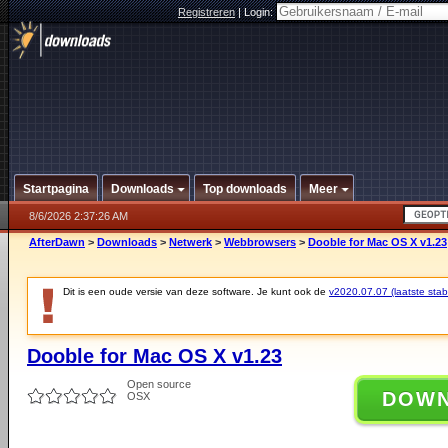
Registreren
|
Login:
Startpagina
Downloads
Top downloads
Meer
8/6/2026 2:37:26 AM
AfterDawn
>
Downloads
>
Netwerk
>
Webbrowsers
>
Dooble for Mac OS X v1.23
Dit is een oude versie van deze software. Je kunt ook de
v2020.07.07 (laatste stabi
Dooble for Mac OS X v1.23
Open source
DOW
OSX